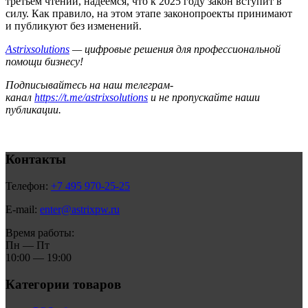
третьем чтении, надеемся, что к 2025 году закон вступит в
силу. Как правило, на этом этапе законопроекты принимают
и публикуют без изменений.
Astrixsolutions
— цифровые решения для профессиональной
помощи бизнесу!
Подписывайтесь на наш телеграм-
канал
https://t.me/astrixsolutions
и не пропускайте наши
публикации.
Контакты
Телефон:
+7 495 970-25-25
E-mail:
enter@astrixpw.ru
Время работы:
Пн — Пт
10:00 — 19:00
Категории товаров