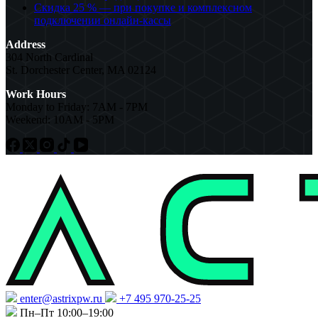
Скидка 25 % — при покупке и комплексном
подключении онлайн-кассы
Address
304 North Cardinal
St. Dorchester Center, MA 02124
Work Hours
Monday to Friday: 7AM - 7PM
Weekend: 10AM - 5PM
enter@astrixpw.ru
+7 495 970-25-25
Пн–Пт 10:00–19:00