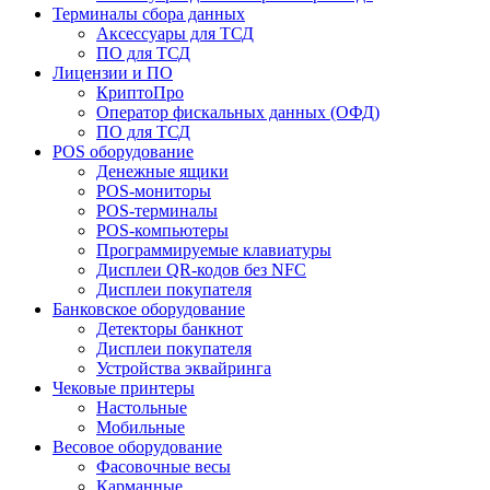
Терминалы сбора данных
Аксессуары для ТСД
ПО для ТСД
Лицензии и ПО
КриптоПро
Оператор фискальных данных (ОФД)
ПО для ТСД
POS оборудование
Денежные ящики
POS-мониторы
POS-терминалы
POS-компьютеры
Программируемые клавиатуры
Дисплеи QR-кодов без NFC
Дисплеи покупателя
Банковское оборудование
Детекторы банкнот
Дисплеи покупателя
Устройства эквайринга
Чековые принтеры
Настольные
Мобильные
Весовое оборудование
Фасовочные весы
Карманные