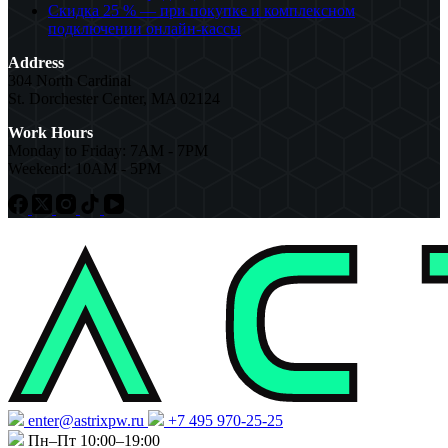
Скидка 25 % — при покупке и комплексном
подключении онлайн-кассы
Address
304 North Cardinal
St. Dorchester Center, MA 02124
Work Hours
Monday to Friday: 7AM - 7PM
Weekend: 10AM - 5PM
enter@astrixpw.ru
+7 495 970-25-25
Пн–Пт 10:00–19:00