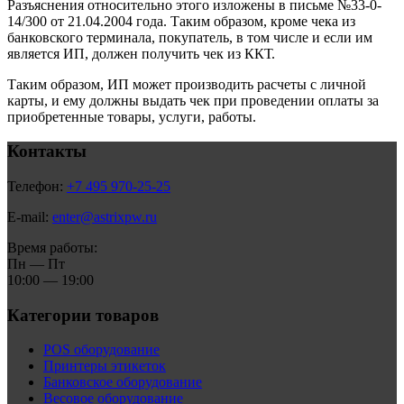
Разъяснения относительно этого изложены в письме №33-0-
14/300 от 21.04.2004 года. Таким образом, кроме чека из
банковского терминала, покупатель, в том числе и если им
является ИП, должен получить чек из ККТ.
Таким образом, ИП может производить расчеты с личной
карты, и ему должны выдать чек при проведении оплаты за
приобретенные товары, услуги, работы.
Контакты
Телефон:
+7 495 970-25-25
E-mail:
enter@astrixpw.ru
Время работы:
Пн — Пт
10:00 — 19:00
Категории товаров
POS оборудование
Принтеры этикеток
Банковское оборудование
Весовое оборудование