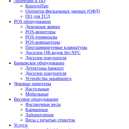
Лицензии и ПО
КриптоПро
Оператор фискальных данных (ОФД)
ПО для ТСД
POS оборудование
Денежные ящики
POS-мониторы
POS-терминалы
POS-компьютеры
Программируемые клавиатуры
Дисплеи QR-кодов без NFC
Дисплеи покупателя
Банковское оборудование
Детекторы банкнот
Дисплеи покупателя
Устройства эквайринга
Чековые принтеры
Настольные
Мобильные
Весовое оборудование
Фасовочные весы
Карманные
Лабораторные
Весы с печатью этикеток
Услуги