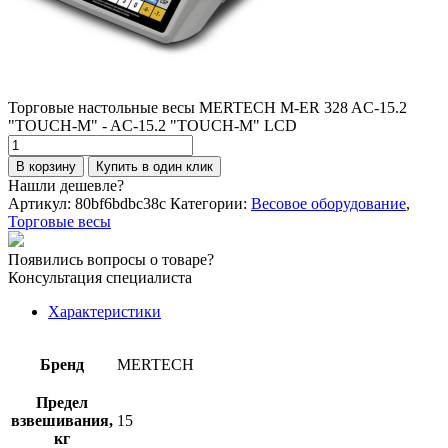
Торговые настольные весы MERTECH M-ER 328 AC-15.2
"TOUCH-M" - AC-15.2 "TOUCH-M" LCD
Количество
товара
В корзину
Купить в один клик
Торговые
Нашли дешевле?
настольные
Артикул:
80bf6bdbc38c
Категории:
Весовое оборудование
,
весы
Торговые весы
MERTECH
M-
Появились вопросы о товаре?
ER
Консультация специалиста
328
AC-
Характеристики
15.2
"TOUCH-
M"
Бренд
MERTECH
-
AC-
Предел
15.2
взвешивания,
15
"TOUCH-
кг