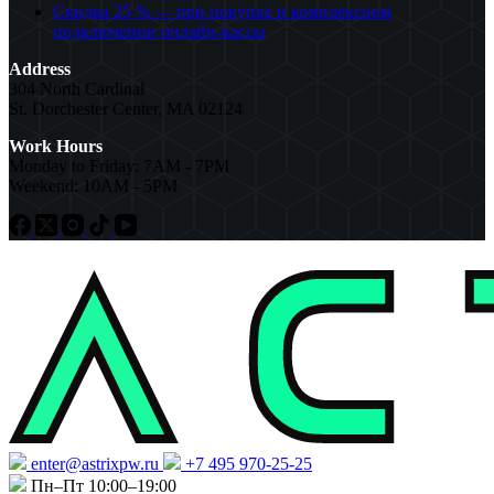
Скидка 25 % — при покупке и комплексном
подключении онлайн-кассы
Address
304 North Cardinal
St. Dorchester Center, MA 02124
Work Hours
Monday to Friday: 7AM - 7PM
Weekend: 10AM - 5PM
enter@astrixpw.ru
+7 495 970-25-25
Пн–Пт 10:00–19:00