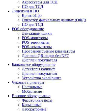
Аксессуары для ТСД
ПО для ТСД
Лицензии и ПО
КриптоПро
Оператор фискальных данных (ОФД)
ПО для ТСД
POS оборудование
Денежные ящики
POS-мониторы
POS-терминалы
POS-компьютеры
Программируемые клавиатуры
Дисплеи QR-кодов без NFC
Дисплеи покупателя
Банковское оборудование
Детекторы банкнот
Дисплеи покупателя
Устройства эквайринга
Чековые принтеры
Настольные
Мобильные
Весовое оборудование
Фасовочные весы
Карманные
Лабораторные