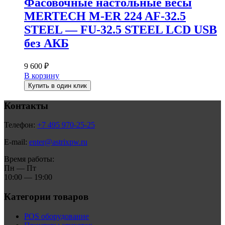
Фасовочные настольные весы
MERTECH M-ER 224 AF-32.5
STEEL — FU-32.5 STEEL LCD USB
без АКБ
9 600
₽
В корзину
Купить в один клик
Контакты
Телефон:
+7 495 970-25-25
E-mail:
enter@astrixpw.ru
Время работы:
Пн — Пт
10:00 — 19:00
Категории товаров
POS оборудование