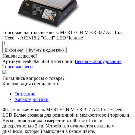
Торговые настольные весы MERTECH M-ER 327 AC-15.2
"Ceed" - ACP-15.2 "Ceed" LED Черные
Количество
товара
В корзину
Купить в один клик
Торговые
Нашли дешевле?
настольные
Артикул:
eea828ac5f34
Категории:
Весовое оборудование
,
весы
Торговые весы
MERTECH
M-
Появились вопросы о товаре?
ER
Консультация специалиста
327
AC-
Описание
15.2
Характеристики
"Ceed"
-
Флагманская модель MERTECH M-ER 327 AC-15.2 «Ceed»
ACP-
LCD Белые создана для розничной и мелкооптовой торговли.
15.2
Весы с диапазоном измерений от 40 г до 15 кг и
"Ceed"
дискретностью 2 гр. Устройство отличается стильным
LED
дизайном, который выполнен в белом цвете.