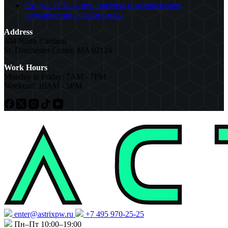
Скидка 25 % — при покупке и комплексном
подключении онлайн-кассы
Address
304 North Cardinal
St. Dorchester Center, MA 02124
Work Hours
Monday to Friday: 7AM - 7PM
Weekend: 10AM - 5PM
enter@astrixpw.ru
+7 495 970-25-25
Пн–Пт 10:00–19:00