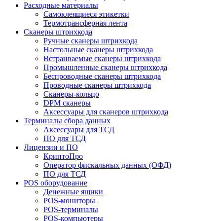
Расходные материалы
Самоклеящиеся этикетки
Термотрансферная лента
Сканеры штрихкода
Ручные сканеры штрихкода
Настольные сканеры штрихкода
Встраиваемые сканеры штрихкода
Промышленные сканеры штрихкода
Беспроводные сканеры штрихкода
Проводные сканеры штрихкода
Сканеры-кольцо
DPM сканеры
Аксессуары для сканеров штрихкода
Терминалы сбора данных
Аксессуары для ТСД
ПО для ТСД
Лицензии и ПО
КриптоПро
Оператор фискальных данных (ОФД)
ПО для ТСД
POS оборудование
Денежные ящики
POS-мониторы
POS-терминалы
POS-компьютеры