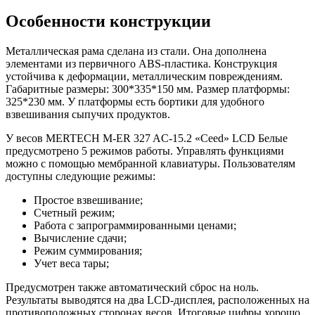
Черные
Особенности конструкции
Металлическая рама сделана из стали. Она дополнена
элементами из первичного ABS-пластика. Конструкция
устойчива к деформации, металлическим повреждениям.
Габаритные размеры: 300*335*150 мм. Размер платформы:
325*230 мм. У платформы есть бортики для удобного
взвешивания сыпучих продуктов.
У весов MERTECH M-ER 327 AC-15.2 «Ceed» LCD Белые
предусмотрено 5 режимов работы. Управлять функциями
можно с помощью мембранной клавиатуры. Пользователям
доступны следующие режимы:
Простое взвешивание;
Счетный режим;
Работа с запрограммированными ценами;
Вычисление сдачи;
Режим суммирования;
Учет веса тары;
Предусмотрен также автоматический сброс на ноль.
Результаты выводятся на два LCD-дисплея, расположенных на
противоположных сторонах весов. Итоговые цифры хорошо