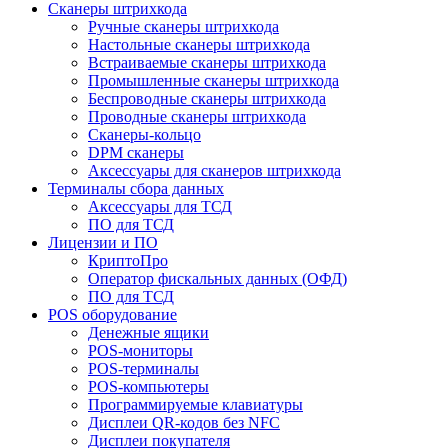
Сканеры штрихкода
Ручные сканеры штрихкода
Настольные сканеры штрихкода
Встраиваемые сканеры штрихкода
Промышленные сканеры штрихкода
Беспроводные сканеры штрихкода
Проводные сканеры штрихкода
Сканеры-кольцо
DPM сканеры
Аксессуары для сканеров штрихкода
Терминалы сбора данных
Аксессуары для ТСД
ПО для ТСД
Лицензии и ПО
КриптоПро
Оператор фискальных данных (ОФД)
ПО для ТСД
POS оборудование
Денежные ящики
POS-мониторы
POS-терминалы
POS-компьютеры
Программируемые клавиатуры
Дисплеи QR-кодов без NFC
Дисплеи покупателя