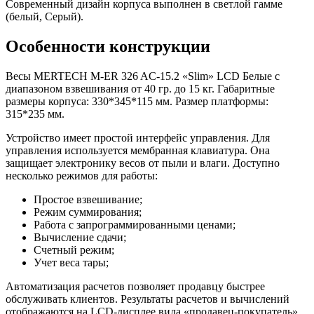
Белые
Современный дизайн корпуса выполнен в светлой гамме
(белый, Серый).
Особенности конструкции
Весы MERTECH M-ER 326 AC-15.2 «Slim» LCD Белые с
диапазоном взвешивания от 40 гр. до 15 кг. Габаритные
размеры корпуса: 330*345*115 мм. Размер платформы:
315*235 мм.
Устройство имеет простой интерфейс управления. Для
управления используется мембранная клавиатура. Она
защищает электронику весов от пыли и влаги. Доступно
несколько режимов для работы:
Простое взвешивание;
Режим суммирования;
Работа с запрограммированными ценами;
Вычисление сдачи;
Счетный режим;
Учет веса тары;
Автоматизация расчетов позволяет продавцу быстрее
обслуживать клиентов. Результаты расчетов и вычислений
отображаются на LCD-дисплее вида «продавец-покупатель».