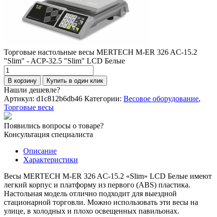
Торговые настольные весы MERTECH M-ER 326 AC-15.2
"Slim" - ACP-32.5 "Slim" LCD Белые
Количество
товара
В корзину
Купить в один клик
Торговые
Нашли дешевле?
настольные
Артикул:
d1c812b6db46
Категории:
Весовое оборудование
,
весы
Торговые весы
MERTECH
M-
Появились вопросы о товаре?
ER
Консультация специалиста
326
AC-
Описание
15.2
Характеристики
"Slim"
-
Весы MERTECH M-ER 326 AC-15.2 «Slim» LCD Белые имеют
ACP-
легкий корпус и платформу из первого (ABS) пластика.
32.5
Настольная модель отлично подходит для выездной
"Slim"
стационарной торговли. Можно использовать эти весы на
LCD
улице, в холодных и плохо освещенных павильонах.