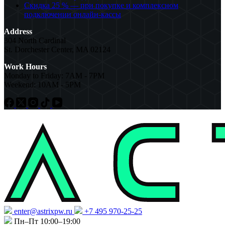
Скидка 25 % — при покупке и комплексном
подключении онлайн-кассы
Address
304 North Cardinal
St. Dorchester Center, MA 02124
Work Hours
Monday to Friday: 7AM - 7PM
Weekend: 10AM - 5PM
enter@astrixpw.ru
+7 495 970-25-25
Пн–Пт 10:00–19:00