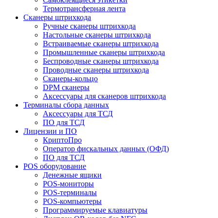
Термотрансферная лента
Сканеры штрихкода
Ручные сканеры штрихкода
Настольные сканеры штрихкода
Встраиваемые сканеры штрихкода
Промышленные сканеры штрихкода
Беспроводные сканеры штрихкода
Проводные сканеры штрихкода
Сканеры-кольцо
DPM сканеры
Аксессуары для сканеров штрихкода
Терминалы сбора данных
Аксессуары для ТСД
ПО для ТСД
Лицензии и ПО
КриптоПро
Оператор фискальных данных (ОФД)
ПО для ТСД
POS оборудование
Денежные ящики
POS-мониторы
POS-терминалы
POS-компьютеры
Программируемые клавиатуры