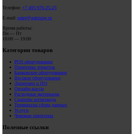
Телефон:
+7 495 970-25-25
E-mail:
enter@astrixpw.ru
Время работы:
Пн — Пт
10:00 — 19:00
Категории товаров
POS оборудование
Принтеры этикеток
Банковское оборудование
Весовое оборудование
Лицензии и ПО
Онлайн-кассы
Расходные материалы
Сканеры штрихкода
Терминалы сбора данных
Услуги
Чековые принтеры
Полезные ссылки