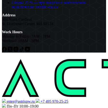
Скидка 25 % — при покупке и комплексном
подключении онлайн-кассы
Address
304 North Cardinal
St. Dorchester Center, MA 02124
Work Hours
Monday to Friday: 7AM - 7PM
Weekend: 10AM - 5PM
enter@astrixpw.ru
+7 495 970-25-25
Пн–Пт 10:00–19:00