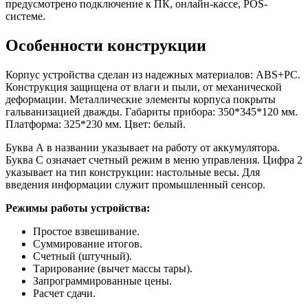
RS-
предусмотрено подключение к ПК, онлайн-кассе, POS-
232
системе.
и
USB
Особенности конструкции
без
АКБ
Корпус устройства сделан из надежных материалов: ABS+PC.
Конструкция защищена от влаги и пыли, от механической
деформации. Металлические элементы корпуса покрыты
гальванизацией дважды. Габариты прибора: 350*345*120 мм.
Платформа: 325*230 мм. Цвет: белый.
Буква А в названии указывает на работу от аккумулятора.
Буква С означает счетный режим в меню управления. Цифра 2
указывает на тип конструкции: настольные весы. Для
введения информации служит промышленный сенсор.
Режимы работы устройства:
Простое взвешивание.
Суммирование итогов.
Счетный (штучный).
Тарирование (вычет массы тары).
Запрограммированные цены.
Расчет сдачи.