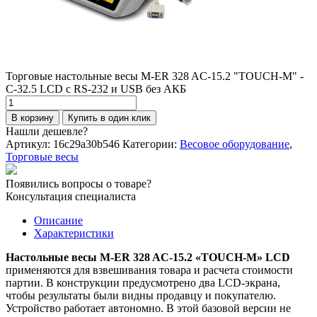
Торговые настольные весы M-ER 328 AC-15.2 "TOUCH-M" -
C-32.5 LCD с RS-232 и USB без АКБ
Количество
товара
В корзину
Купить в один клик
Торговые
Нашли дешевле?
настольные
Артикул:
16c29a30b546
Категории:
Весовое оборудование
,
весы
Торговые весы
M-
ER
Появились вопросы о товаре?
328
Консультация специалиста
AC-
15.2
Описание
"TOUCH-
Характеристики
M"
-
Настольные весы M-ER 328 AC-15.2 «TOUCH-M» LCD
C-
применяются для взвешивания товара и расчета стоимости
32.5
партии. В конструкции предусмотрено два LCD-экрана,
LCD
чтобы результаты были видны продавцу и покупателю.
с
Устройство работает автономно. В этой базовой версии не