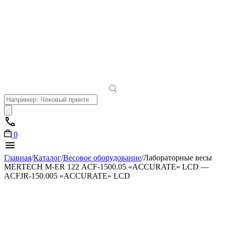
Поиск
товаров
0
Главная
/
Каталог
/
Весовое оборудование
/
Лабораторные весы
MERTECH M-ER 122 АCF-1500.05 «ACCURATE» LСD —
АCFJR-150.005 «ACCURATE» LСD