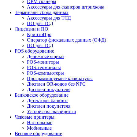
DPM сканеры
Аксессуары для сканеров штрихкода
Терминалы сбора данных
Аксессуары для ТСД
ПО для ТСД
Лицензии и ПО
КриптоПро
Оператор фискальных данных (ОФД)
ПО для ТСД
POS оборудование
Денежные ящики
POS-мониторы
POS-терминалы
POS-компьютеры
Программируемые клавиатуры
Дисплеи QR-кодов без NFC
Дисплеи покупателя
Банковское оборудование
Детекторы банкнот
Дисплеи покупателя
Устройства эквайринга
Чековые принтеры
Настольные
Мобильные
Весовое оборудование