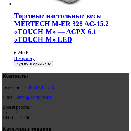
Торговые настольные весы
MERTECH M-ER 328 AC-15.2
«TOUCH-M» — ACPX-6.1
«TOUCH-M» LED
6 240
₽
В корзину
Купить в один клик
Контакты
Телефон:
+7 495 970-25-25
E-mail:
enter@astrixpw.ru
Время работы:
Пн — Пт
10:00 — 19:00
Категории товаров