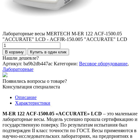
Лабораторные весы MERTECH M-ER 122 АCF-1500.05
"ACCURATE" LСD - АCFJR-150.005 "ACCURATE" LСD
Количество
товара
В корзину
Купить в один клик
Лабораторные
Нашли дешевле?
весы
Артикул:
ba9b2db447ac
Категории:
Весовое оборудование
,
MERTECH
Лабораторные
M-
ER
Появились вопросы о товаре?
122
Консультация специалиста
АCF-
1500.05
Описание
"ACCURATE"
Характеристики
LСD
-
M-ER 122 АCF-1500.05 «ACCURATE» LСD
– это маленькие
АCFJR-
лабораторные весы. Модель успешно прошла сертификацию и
150.005
государственную поверку. По результатам испытания был
"ACCURATE"
подтвержден II класс точности по ГОСТ. Весы применяются в
LСD
научно-исследовательских лабораториях, на предприятиях в