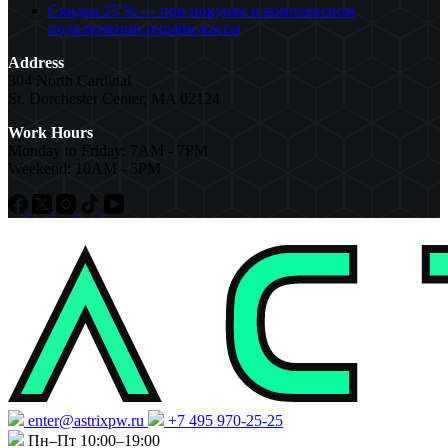
Скидка 25 % — при покупке и комплексном
подключении онлайн-кассы
Address
304 North Cardinal
St. Dorchester Center, MA 02124
Work Hours
Monday to Friday: 7AM - 7PM
Weekend: 10AM - 5PM
enter@astrixpw.ru
+7 495 970-25-25
Пн–Пт 10:00–19:00