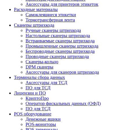
Аксессуары для принтеров этикеток
Расходные материалы
Самоклеящиеся этикетки
Термотрансферная лента
Сканеры штрихкода
Ручные сканеры штрихкода
Настольные сканеры штрихкода
Встраиваемые сканеры штрихкода
Промышленные сканеры штрихкода
Беспроводные сканеры штрихкода
Проводные сканеры штрихкода
Сканеры-кольцо
DPM сканеры
Аксессуары для сканеров штрихкода
Терминалы сбора данных
Аксессуары для ТСД
ПО для ТСД
Лицензии и ПО
КриптоПро
Оператор фискальных данных (ОФД)
ПО для ТСД
POS оборудование
Денежные ящики
POS-мониторы
POS-терминалы