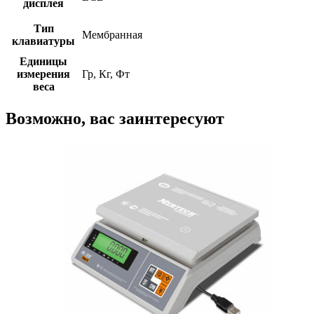
дисплея
Тип
Мембранная
клавиатуры
Единицы
измерения
Гр, Кг, Фт
веса
Возможно, вас заинтересуют