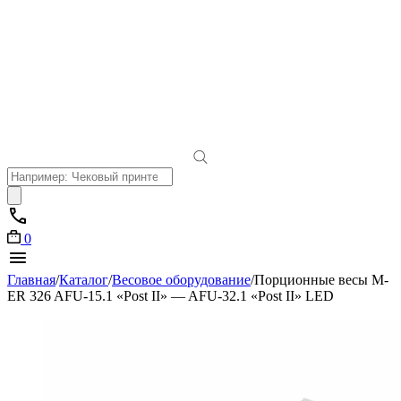
Поиск
товаров
0
Главная
/
Каталог
/
Весовое оборудование
/
Порционные весы M-
ER 326 AFU-15.1 «Post II» — AFU-32.1 «Post II» LED