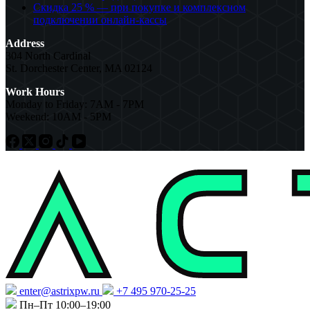
Скидка 25 % — при покупке и комплексном
подключении онлайн-кассы
Address
304 North Cardinal
St. Dorchester Center, MA 02124
Work Hours
Monday to Friday: 7AM - 7PM
Weekend: 10AM - 5PM
enter@astrixpw.ru
+7 495 970-25-25
Пн–Пт 10:00–19:00