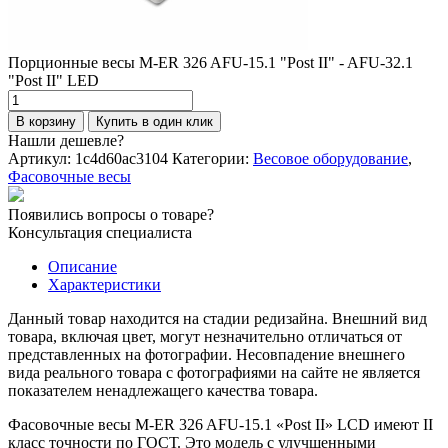
Порционные весы M-ER 326 AFU-15.1 "Post II" - AFU-32.1
"Post II" LED
Количество
товара
В корзину
Купить в один клик
Порционные
Нашли дешевле?
весы
Артикул:
1c4d60ac3104
Категории:
Весовое оборудование
,
M-
Фасовочные весы
ER
326
Появились вопросы о товаре?
AFU-
Консультация специалиста
15.1
"Post
Описание
II"
Характеристики
-
AFU-
Данный товар находится на стадии редизайна. Внешний вид
32.1
товара, включая цвет, могут незначительно отличаться от
"Post
представленных на фотографии. Несовпадение внешнего
II"
вида реального товара с фотографиями на сайте не является
LED
показателем ненадлежащего качества товара.
Фасовочные весы M-ER 326 AFU-15.1 «Post II» LCD имеют II
класс точности по ГОСТ. Это модель с улучшенными