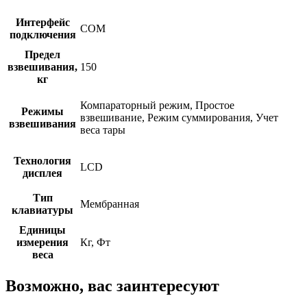
Интерфейс
COM
подключения
Предел
взвешивания,
150
кг
Компараторный режим, Простое
Режимы
взвешивание, Режим суммирования, Учет
взвешивания
веса тары
Технология
LCD
дисплея
Тип
Мембранная
клавиатуры
Единицы
измерения
Кг, Фт
веса
Возможно, вас заинтересуют