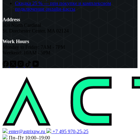
Скидка 25 % — при покупке и комплексном
подключении онлайн-кассы
Address
304 North Cardinal
St. Dorchester Center, MA 02124
Work Hours
Monday to Friday: 7AM - 7PM
Weekend: 10AM - 5PM
enter@astrixpw.ru
+7 495 970-25-25
Пн–Пт 10:00–19:00