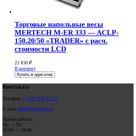
Торговые напольные весы
MERTECH M-ER 333 — ACLP-
150.20/50 «TRADER» с расч.
стоимости LCD
21 830
₽
В корзину
Купить в один клик
Контакты
Телефон:
+7 495 970-25-25
E-mail:
enter@astrixpw.ru
Время работы:
Пн — Пт
10:00 — 19:00