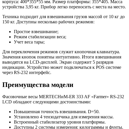
корпуса: 400*355*55 мм. Размер платформы: 355*405. Масса
устройства 3,95 кг. Прибор легко переносить с места на место.
Техника подходит для взвешивания грузов массой от 10 кг до
150 кг. Доступны несколько рабочих режимов:
Простое взвешивание;
Режим стабилизации веса;
Учет веса тары;
Для переключения режимов служит кнопочная клавиатура.
Значения кнопок понятны интуитивно. Итоги взвешивания
выводятся на LCD-дисплей. Экран содержит 5 разрядов
индикации. Устройство может подключаться к POS системе
через RS-232 интерфейс.
Преимущества модели
Фасовочные весы MERTECHиM-ER 333 AF «Farmer» RS-232
LCD обладают следующими достоинствами:
Повышенная точность взвешивания. D=50.
Установлено 4 тензодатчика для измерения массы.
Встроенный стабилизатор уровня платформы.
Доступны 2 системы измерения: килограммы и фунты.