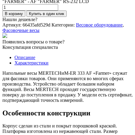
"FARMER" - AF "FARMER" RS-232 LCD
Количество
товара
В корзину
Купить в один клик
Фасовочные
Нашли дешевле?
напольные
Артикул:
66435afd529d
Категории:
Весовое оборудование
,
весы
Фасовочные весы
MERTECH
M-
Появились вопросы о товаре?
ER
Консультация специалиста
333
AF
Описание
"FARMER"
Характеристики
-
AF
Напольные весы MERTECHиM-ER 333 AF «Farmer» служат
"FARMER"
для фасовки товаров. Они применяются во многих сферах
RS-
производства. Устройство обладает большим набором
232
функций. Весы MERTECH проходят государственную
LCD
поверку до поступления в продажу. У модели есть сертификат,
подтверждающий точность измерений.
Особенности конструкции
Корпус сделан из стали и покрыт порошковой краской.
Платформа изготовлена из нержавеющей стали. Размер