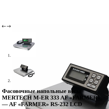
Фасовочные напольные весы
MERTECH M-ER 333 AF «FARMER»
— AF «FARMER» RS-232 LCD