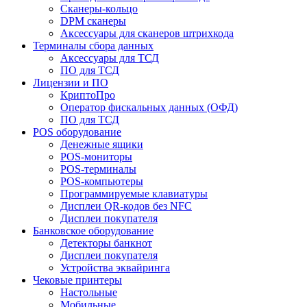
Сканеры-кольцо
DPM сканеры
Аксессуары для сканеров штрихкода
Терминалы сбора данных
Аксессуары для ТСД
ПО для ТСД
Лицензии и ПО
КриптоПро
Оператор фискальных данных (ОФД)
ПО для ТСД
POS оборудование
Денежные ящики
POS-мониторы
POS-терминалы
POS-компьютеры
Программируемые клавиатуры
Дисплеи QR-кодов без NFC
Дисплеи покупателя
Банковское оборудование
Детекторы банкнот
Дисплеи покупателя
Устройства эквайринга
Чековые принтеры
Настольные
Мобильные