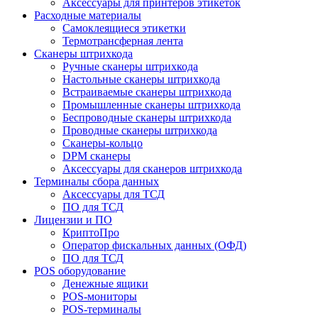
Аксессуары для принтеров этикеток
Расходные материалы
Самоклеящиеся этикетки
Термотрансферная лента
Сканеры штрихкода
Ручные сканеры штрихкода
Настольные сканеры штрихкода
Встраиваемые сканеры штрихкода
Промышленные сканеры штрихкода
Беспроводные сканеры штрихкода
Проводные сканеры штрихкода
Сканеры-кольцо
DPM сканеры
Аксессуары для сканеров штрихкода
Терминалы сбора данных
Аксессуары для ТСД
ПО для ТСД
Лицензии и ПО
КриптоПро
Оператор фискальных данных (ОФД)
ПО для ТСД
POS оборудование
Денежные ящики
POS-мониторы
POS-терминалы