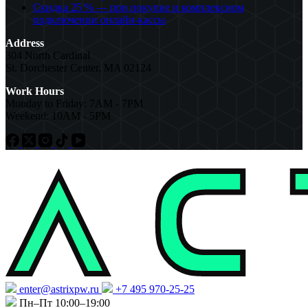
Скидка 25 % — при покупке и комплексном
подключении онлайн-кассы
Address
304 North Cardinal
St. Dorchester Center, MA 02124
Work Hours
Monday to Friday: 7AM - 7PM
Weekend: 10AM - 5PM
enter@astrixpw.ru
+7 495 970-25-25
Пн–Пт 10:00–19:00