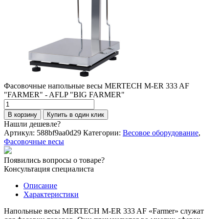
Фасовочные напольные весы MERTECH M-ER 333 AF
"FARMER" - AFLP "BIG FARMER"
Количество
товара
В корзину
Купить в один клик
Фасовочные
Нашли дешевле?
напольные
Артикул:
588bf9aa0d29
Категории:
Весовое оборудование
,
весы
Фасовочные весы
MERTECH
M-
Появились вопросы о товаре?
ER
Консультация специалиста
333
AF
Описание
"FARMER"
Характеристики
-
AFLP
Напольные весы MERTECH M-ER 333 AF «Farmer» служат
"BIG