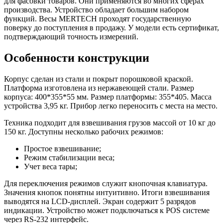
для фасовки товаров. Они применяются во многих сферах
FARMER"
производства. Устройство обладает большим набором
функций. Весы MERTECH проходят государственную
поверку до поступления в продажу. У модели есть сертификат,
подтверждающий точность измерений.
Особенности конструкции
Корпус сделан из стали и покрыт порошковой краской.
Платформа изготовлена из нержавеющей стали. Размер
корпуса: 400*355*55 мм. Размер платформы: 355*405. Масса
устройства 3,95 кг. Прибор легко переносить с места на место.
Техника подходит для взвешивания грузов массой от 10 кг до
150 кг. Доступны несколько рабочих режимов:
Простое взвешивание;
Режим стабилизации веса;
Учет веса тары;
Для переключения режимов служит кнопочная клавиатура.
Значения кнопок понятны интуитивно. Итоги взвешивания
выводятся на LCD-дисплей. Экран содержит 5 разрядов
индикации. Устройство может подключаться к POS системе
через RS-232 интерфейс.