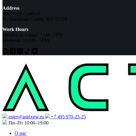
Address
304 North Cardinal
St. Dorchester Center, MA 02124
Work Hours
Monday to Friday: 7AM - 7PM
Weekend: 10AM - 5PM
enter@astrixpw.ru
+7 495 970-25-25
Пн–Пт 10:00–19:00
О нас