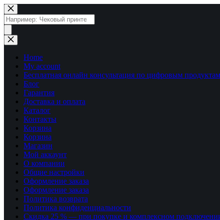
Перейти
к
Поиск
сути
товаров
Home
My account
Бесплатная онлайн консультация по цифровым продуктам
Блог
Гарантия
Доставка и оплата
Каталог
Контакты
Корзина
Корзина
Магазин
Мой аккаунт
О компании
Общие настройки
Оформление заказа
Оформление заказа
Политика возврата
Политика конфиденциальности
Скидка 25 % — при покупке и комплексном подключени