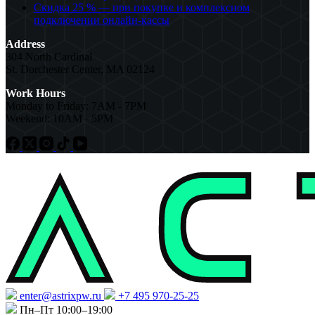
Скидка 25 % — при покупке и комплексном
подключении онлайн-кассы
Address
304 North Cardinal
St. Dorchester Center, MA 02124
Work Hours
Monday to Friday: 7AM - 7PM
Weekend: 10AM - 5PM
enter@astrixpw.ru
+7 495 970-25-25
Пн–Пт 10:00–19:00