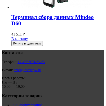
Терминал сбора данных Mindeo
D60
41 511
₽
В корзину
Купить в один клик
Контакты
Телефон:
+7 495 970-25-25
E-mail:
enter@astrixpw.ru
Время работы:
Пн — Пт
10:00 — 19:00
Категории товаров
POS оборудование