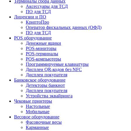
Терминалы сбора данных
Аксессуары для ТСД
ПО для ТСД
Лицензии и ПО
КриптоПро
Оператор фискальных данных (ОФД)
ПО для ТСД
POS оборудование
Денежные ящики
POS-мониторы
POS-терминалы
POS-компьютеры
Программируемые клавиатуры
Дисплеи QR-кодов без NFC
Дисплеи покупателя
Банковское оборудование
Детекторы банкнот
Дисплеи покупателя
Устройства эквайринга
Чековые принтеры
Настольные
Мобильные
Весовое оборудование
Фасовочные весы
Карманные