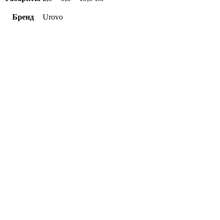
Бренд
Urovo
Терминал сбора данных UROVO
RT40S EX30 LR (29-KEY)
101 250
₽