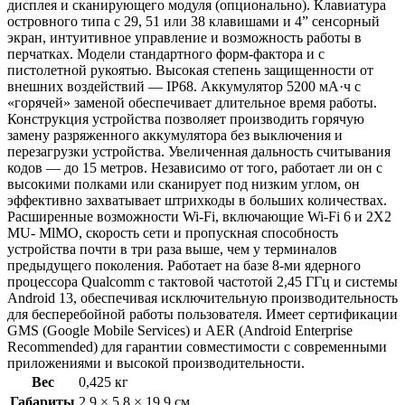
дисплея и сканирующего модуля (опционально). Клавиатура
островного типа с 29, 51 или 38 клавишами и 4” сенсорный
экран, интуитивное управление и возможность работы в
перчатках. Модели стандартного форм-фактора и с
пистолетной рукоятью. Высокая степень защищенности от
внешних воздействий — IP68. Аккумулятор 5200 мА·ч с
«горячей» заменой обеспечивает длительное время работы.
Конструкция устройства позволяет производить горячую
замену разряженного аккумулятора без выключения и
перезагрузки устройства. Увеличенная дальность считывания
кодов — до 15 метров. Независимо от того, работает ли он с
высокими полками или сканирует под низким углом, он
эффективно захватывает штрихкоды в больших количествах.
Расширенные возможности Wi-Fi, включающие Wi-Fi 6 и 2X2
MU- MlMO, скорость сети и пропускная способность
устройства почти в три раза выше, чем у терминалов
предыдущего поколения. Работает на базе 8-ми ядерного
процессора Qualcomm с тактовой частотой 2,45 ГГц и системы
Android 13, обеспечивая исключительную производительность
для бесперебойной работы пользователя. Имеет сертификации
GMS (Google Mobile Services) и AER (Android Enterprise
Recommended) для гарантии совместимости с современными
приложениями и высокой производительности.
Вес
0,425 кг
Габариты
2,9 × 5,8 × 19,9 см