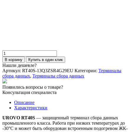
Терминал сбора данных UROVO
RT40S SE5800 LR (29-KEY)
101 250
₽
В корзину
Купить в один клик
Количество
товара
В корзину
Купить в один клик
Терминал
Нашли дешевле?
сбора
Артикул:
RT40S-13Q3ZSR4G29EU
Категории:
Терминалы
данных
сбора данных
,
Терминалы сбора данных
UROVO
RT40S
Появились вопросы о товаре?
SE4750
Консультация специалиста
SR
(29-
Описание
KEY)
Характеристики
UROVO RT40S
— защищенный терминал сбора данных
промышленного класса. Работа при низких температурах до
-30°C и может быть оборудован встроенным подогревом ЖК-