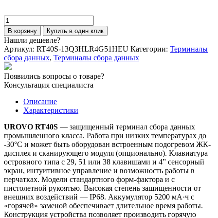
Купить в один клик
Количество
товара
В корзину
Купить в один клик
Терминал
Нашли дешевле?
сбора
Артикул:
RT40S-13Q3HLR4G51HEU
Категории:
Терминалы
данных
сбора данных
,
Терминалы сбора данных
UROVO
RT40S
Появились вопросы о товаре?
EX30
Консультация специалиста
LR
(51-
Описание
KEY)
Характеристики
с
подогревом
UROVO RT40S
— защищенный терминал сбора данных
промышленного класса. Работа при низких температурах до
-30°C и может быть оборудован встроенным подогревом ЖК-
дисплея и сканирующего модуля (опционально). Клавиатура
островного типа с 29, 51 или 38 клавишами и 4” сенсорный
экран, интуитивное управление и возможность работы в
перчатках. Модели стандартного форм-фактора и с
пистолетной рукоятью. Высокая степень защищенности от
внешних воздействий — IP68. Аккумулятор 5200 мА·ч с
«горячей» заменой обеспечивает длительное время работы.
Конструкция устройства позволяет производить горячую