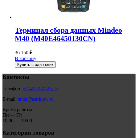
Терминал сбора данных Mindeo
M40 (M40E46450130CN)
36 150
₽
В корзину
Купить в один клик
Контакты
Телефон:
+7 495 970-25-25
E-mail:
enter@astrixpw.ru
Время работы:
Пн — Пт
10:00 — 19:00
Категории товаров