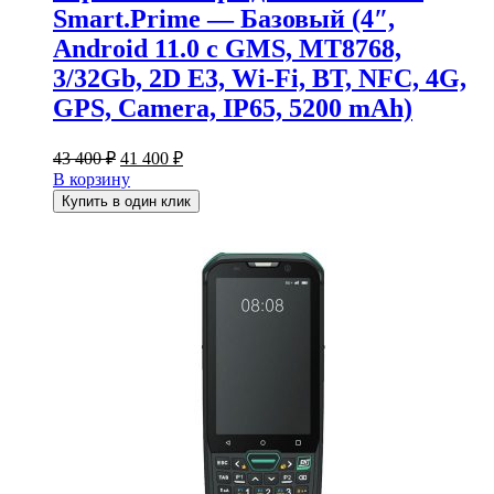
Smart.Prime — Базовый (4″,
Android 11.0 с GMS, MT8768,
3/32Gb, 2D E3, Wi-Fi, BT, NFC, 4G,
GPS, Camera, IP65, 5200 mAh)
Первоначальная
Текущая
43 400
₽
41 400
₽
цена
цена:
В корзину
составляла
41
Купить в один клик
43
400 ₽.
400 ₽.