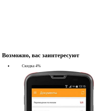
Терминал сбора данных UROVO
RT40S SE5800 LR (51-KEY) с
подогревом
105 000
₽
В корзину
Купить в один клик
Возможно, вас заинтересуют
Скидка 4%