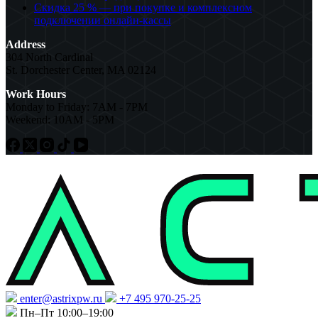
Скидка 25 % — при покупке и комплексном
подключении онлайн-кассы
Address
304 North Cardinal
St. Dorchester Center, MA 02124
Work Hours
Monday to Friday: 7AM - 7PM
Weekend: 10AM - 5PM
enter@astrixpw.ru
+7 495 970-25-25
Пн–Пт 10:00–19:00