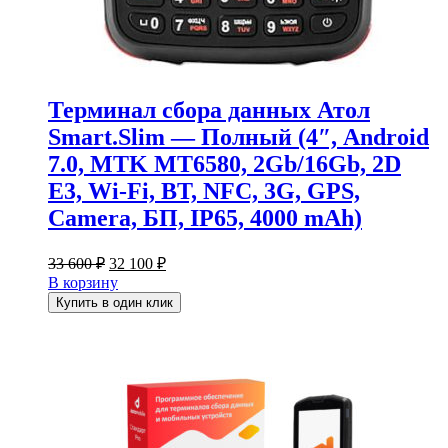
Терминал сбора данных Атол
Smart.Slim — Полный (4″, Android
7.0, MTK MT6580, 2Gb/16Gb, 2D
E3, Wi-Fi, BT, NFC, 3G, GPS,
Camera, БП, IP65, 4000 mАh)
Первоначальная
Текущая
33 600
₽
32 100
₽
цена
цена:
В корзину
составляла
32
Купить в один клик
33
100 ₽.
600 ₽.