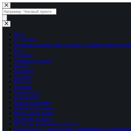
Перейти
к
Поиск
сути
товаров
Home
My account
Бесплатная онлайн консультация по цифровым продуктам
Блог
Гарантия
Доставка и оплата
Каталог
Контакты
Корзина
Корзина
Магазин
Мой аккаунт
О компании
Общие настройки
Оформление заказа
Оформление заказа
Политика возврата
Политика конфиденциальности
Скидка 25 % — при покупке и комплексном подключени