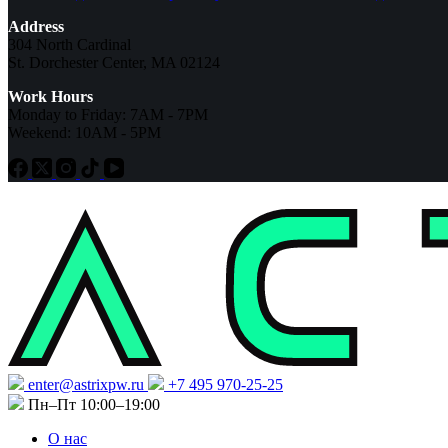
Address
304 North Cardinal
St. Dorchester Center, MA 02124
Work Hours
Monday to Friday: 7AM - 7PM
Weekend: 10AM - 5PM
enter@astrixpw.ru
+7 495 970-25-25
Пн–Пт 10:00–19:00
О нас