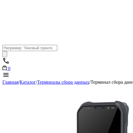
Поиск
товаров
0
Главная
/
Каталог
/
Терминалы сбора данных
/
Терминал сбора дан