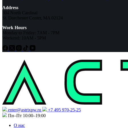
Address
304 North Cardinal
St. Dorchester Center, MA 02124
Work Hours
Monday to Friday: 7AM - 7PM
Weekend: 10AM - 5PM
enter@astrixpw.ru
+7 495 970-25-25
Пн–Пт 10:00–19:00
О нас