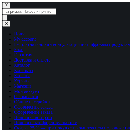
Перейти
к
Поиск
сути
товаров
Home
My account
Бесплатная онлайн консультация по цифровым продуктам
Блог
Гарантия
Доставка и оплата
Каталог
Контакты
Корзина
Корзина
Магазин
Мой аккаунт
О компании
Общие настройки
Оформление заказа
Оформление заказа
Политика возврата
Политика конфиденциальности
Скидка 25 % — при покупке и комплексном подключени