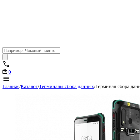
Поиск
товаров
0
Главная
/
Каталог
/
Терминалы сбора данных
/
Терминал сбора дан