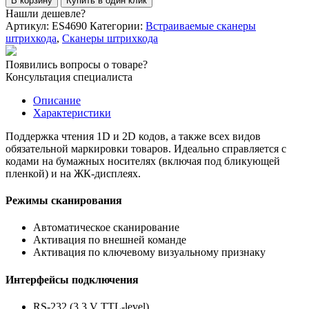
В корзину
Купить в один клик
Встраиваемый
Нашли дешевле?
сканер
Артикул:
ES4690
Категории:
Встраиваемые сканеры
штрихкода
штрихкода
,
Сканеры штрихкода
Mindeo
ES4690i
Появились вопросы о товаре?
Консультация специалиста
Описание
Характеристики
Поддержка чтения 1D и 2D кодов, а также всех видов
обязательной маркировки товаров. Идеально справляется с
кодами на бумажных носителях (включая под бликующей
пленкой) и на ЖК-дисплеях.
Режимы сканирования
Автоматическое сканирование
Активация по внешней команде
Активация по ключевому визуальному признаку
Интерфейсы подключения
RS-232 (3.3 V TTL-level)