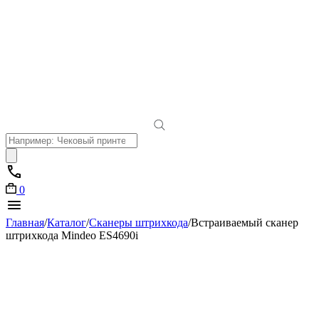
Поиск
товаров
0
Главная
/
Каталог
/
Сканеры штрихкода
/
Встраиваемый сканер
штрихкода Mindeo ES4690i