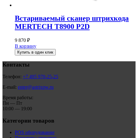
Встариваемый сканер штрихкода
MERTECH T8900 P2D
9 870
₽
В корзину
Купить в один клик
Контакты
Телефон:
+7 495 970-25-25
E-mail:
enter@astrixpw.ru
Время работы:
Пн — Пт
10:00 — 19:00
Категории товаров
POS оборудование
Принтеры этикеток