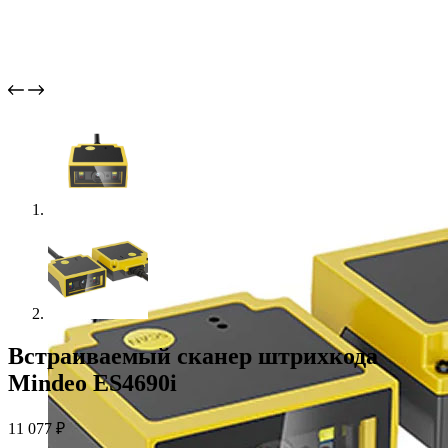
Встраиваемый сканер штрихкода
Mindeo ES4690i
11 077
₽