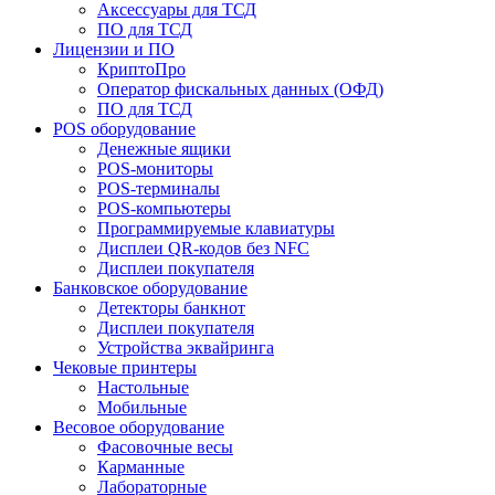
Аксессуары для ТСД
ПО для ТСД
Лицензии и ПО
КриптоПро
Оператор фискальных данных (ОФД)
ПО для ТСД
POS оборудование
Денежные ящики
POS-мониторы
POS-терминалы
POS-компьютеры
Программируемые клавиатуры
Дисплеи QR-кодов без NFC
Дисплеи покупателя
Банковское оборудование
Детекторы банкнот
Дисплеи покупателя
Устройства эквайринга
Чековые принтеры
Настольные
Мобильные
Весовое оборудование
Фасовочные весы
Карманные
Лабораторные