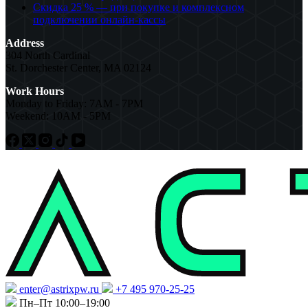
Скидка 25 % — при покупке и комплексном
подключении онлайн-кассы
Address
304 North Cardinal
St. Dorchester Center, MA 02124
Work Hours
Monday to Friday: 7AM - 7PM
Weekend: 10AM - 5PM
enter@astrixpw.ru
+7 495 970-25-25
Пн–Пт 10:00–19:00