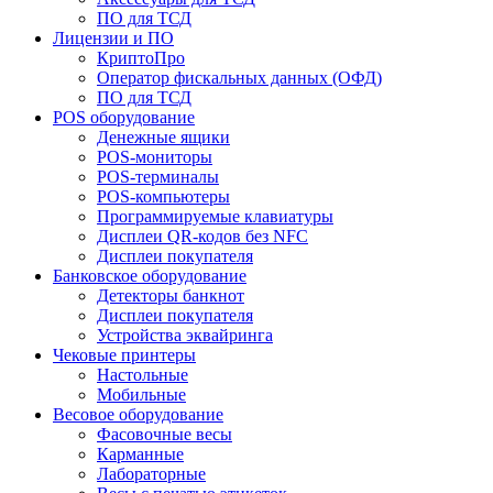
ПО для ТСД
Лицензии и ПО
КриптоПро
Оператор фискальных данных (ОФД)
ПО для ТСД
POS оборудование
Денежные ящики
POS-мониторы
POS-терминалы
POS-компьютеры
Программируемые клавиатуры
Дисплеи QR-кодов без NFC
Дисплеи покупателя
Банковское оборудование
Детекторы банкнот
Дисплеи покупателя
Устройства эквайринга
Чековые принтеры
Настольные
Мобильные
Весовое оборудование
Фасовочные весы
Карманные
Лабораторные