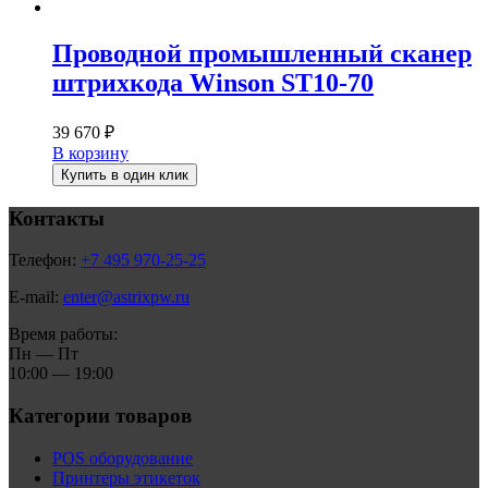
Проводной промышленный сканер
штрихкода Winson ST10-70
39 670
₽
В корзину
Купить в один клик
Контакты
Телефон:
+7 495 970-25-25
E-mail:
enter@astrixpw.ru
Время работы:
Пн — Пт
10:00 — 19:00
Категории товаров
POS оборудование
Принтеры этикеток