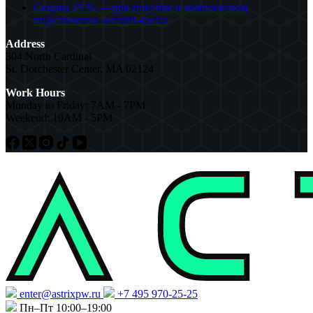
Скидка 25 % — при покупке и комплексном
подключении онлайн-кассы
Address
304 North Cardinal
St. Dorchester Center, MA 02124
Work Hours
Monday to Friday: 7AM - 7PM
Weekend: 10AM - 5PM
enter@astrixpw.ru
+7 495 970-25-25
Пн–Пт 10:00–19:00