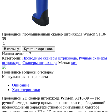
Проводной промышленный сканер штрихкода Winson ST10-
39
Количество
товара
В корзину
Купить в один клик
Проводной
Нашли дешевле?
промышленный
Категории:
Проводные сканеры штрихкода
,
Ручные сканеры
сканер
штрихкода
,
Сканеры штрихкода
Метка:
хит
штрихкода
Winson
Появились вопросы о товаре?
ST10-
Консультация специалиста
39
Описание
Характеристики
Проводной 2D сканер штрихкода
Winson ST10-39
— это
ручной имидж-сканер промышленного класса, обладающий
превосходными характеристиками считывания: быстрое
декодирование всех 1D и 2D кодов, в том числе нечетких или