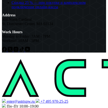
Скидка 25 % — при покупке и комплексном
подключении онлайн-кассы
Address
304 North Cardinal
St. Dorchester Center, MA 02124
Work Hours
Monday to Friday: 7AM - 7PM
Weekend: 10AM - 5PM
enter@astrixpw.ru
+7 495 970-25-25
Пн–Пт 10:00–19:00