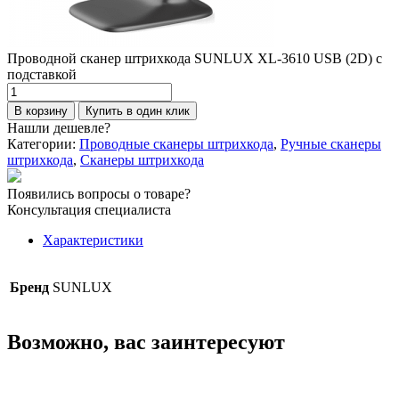
Проводной сканер штрихкода SUNLUX XL-3610 USB (2D) с
подставкой
Количество
товара
В корзину
Купить в один клик
Проводной
Нашли дешевле?
сканер
Категории:
Проводные сканеры штрихкода
,
Ручные сканеры
штрихкода
штрихкода
,
Сканеры штрихкода
SUNLUX
XL-
Появились вопросы о товаре?
3610
Консультация специалиста
USB
(2D)
Характеристики
с
подставкой
Бренд
SUNLUX
Возможно, вас заинтересуют