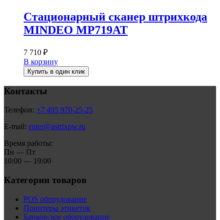
Стационарный сканер штрихкода
MINDEO MP719AT
7 710
₽
В корзину
Купить в один клик
Контакты
Телефон:
+7 495 970-25-25
E-mail:
enter@astrixpw.ru
Время работы:
Пн — Пт
10:00 — 19:00
Категории товаров
POS оборудование
Принтеры этикеток
Банковское оборудование