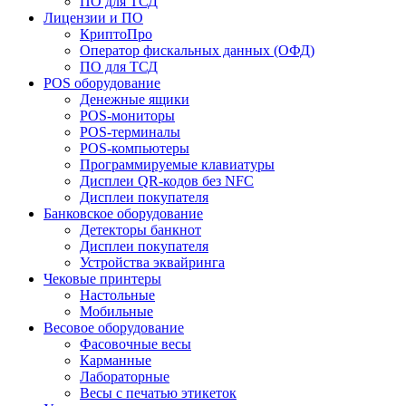
ПО для ТСД
Лицензии и ПО
КриптоПро
Оператор фискальных данных (ОФД)
ПО для ТСД
POS оборудование
Денежные ящики
POS-мониторы
POS-терминалы
POS-компьютеры
Программируемые клавиатуры
Дисплеи QR-кодов без NFC
Дисплеи покупателя
Банковское оборудование
Детекторы банкнот
Дисплеи покупателя
Устройства эквайринга
Чековые принтеры
Настольные
Мобильные
Весовое оборудование
Фасовочные весы
Карманные
Лабораторные
Весы с печатью этикеток