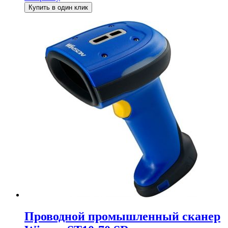
составляла
4
Купить в один клик
5
730 ₽.
250 ₽.
Проводной промышленный сканер