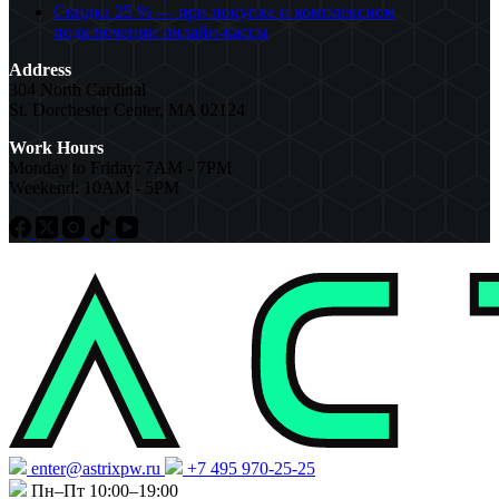
Скидка 25 % — при покупке и комплексном
подключении онлайн-кассы
Address
304 North Cardinal
St. Dorchester Center, MA 02124
Work Hours
Monday to Friday: 7AM - 7PM
Weekend: 10AM - 5PM
enter@astrixpw.ru
+7 495 970-25-25
Пн–Пт 10:00–19:00