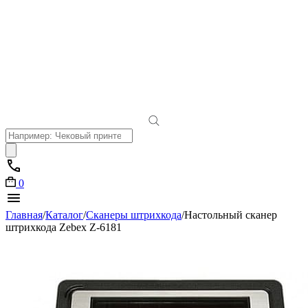
Поиск
товаров
0
Главная
/
Каталог
/
Сканеры штрихкода
/
Настольный сканер
штрихкода Zebex Z-6181