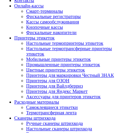
Контакты
Онлайн-кассы
Смарт-терминалы
Фискальные регистраторы
Кассы самообслуживания
Кнопочные кассы
Фискальные накопители
Принтеры этикеток
Настольные термопринтеры этикеток
Настольные термотрансферные принтеры
этикеток
Мобильные принтеры этикеток
Промышленные принтеры этикеток
Цветные принтеры этикеток
Принтеры для маркировки Честный ЗНАК
Принтеры для ОЗОН
Принтеры для Вайлдберриз
Принтеры для Яндекс Маркет
Аксессуары для принтеров этикеток
Расходные материалы
Самоклеящиеся этикетки
Термотрансферная лента
Сканеры штрихкода
Ручные сканеры штрихкода
Настольные сканеры штрихкода