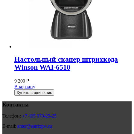
Настольный сканер штрихкода
Winson WAI-6510
9 200
₽
В корзину
Купить в один клик
Контакты
Телефон:
+7 495 970-25-25
E-mail:
enter@astrixpw.ru