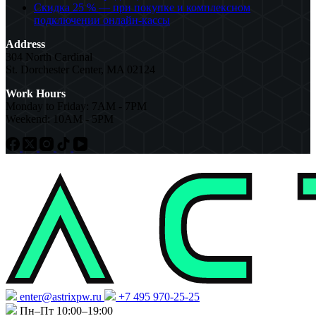
Скидка 25 % — при покупке и комплексном
подключении онлайн-кассы
Address
304 North Cardinal
St. Dorchester Center, MA 02124
Work Hours
Monday to Friday: 7AM - 7PM
Weekend: 10AM - 5PM
enter@astrixpw.ru
+7 495 970-25-25
Пн–Пт 10:00–19:00