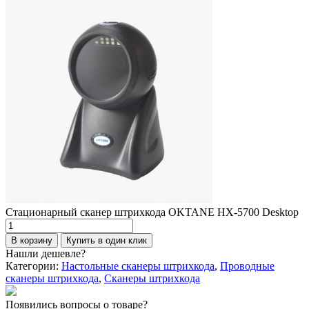
Стационарный сканер штрихкода OKTANE HX-5700 Desktop
Количество
товара
В корзину
Купить в один клик
Стационарный
Нашли дешевле?
сканер
Категории:
Настольные сканеры штрихкода
,
Проводные
штрихкода
сканеры штрихкода
,
Сканеры штрихкода
OKTANE
HX-
Появились вопросы о товаре?