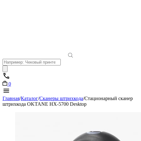
Поиск
товаров
0
Главная
/
Каталог
/
Сканеры штрихкода
/
Стационарный сканер
штрихкода OKTANE HX-5700 Desktop