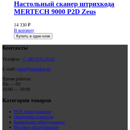
Настольный сканер штрихкода
MERTECH 9000 P2D Zeus
14 330
₽
В корзину
Купить в один клик
Контакты
Телефон:
+7 495 970-25-25
E-mail:
enter@astrixpw.ru
Время работы:
Пн — Пт
10:00 — 19:00
Категории товаров
POS оборудование
Принтеры этикеток
Банковское оборудование
Весовое оборудование