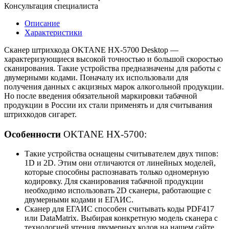
5700
Консультация специалиста
Desktop
Описание
Характеристики
Сканер штрихкода
OKTANE HX-5700 Desktop
—
характеризующиеся высокой точностью и большой скоростью
сканирования. Такие устройства предназначены для работы с
двумерными кодами. Поначалу их использовали для
получения данных с акцизных марок алкогольной продукции.
Но после введения обязательной маркировки табачной
продукции в России их стали применять и для считывания
штрихкодов сигарет.
Особенности
OKTANE HX-5700:
Такие устройства оснащены считывателем двух типов:
1D и 2D. Этим они отличаются от линейных моделей,
которые способны распознавать только одномерную
кодировку. Для сканирования табачной продукции
необходимо использовать 2D сканеры, работающие с
двумерными кодами и ЕГАИС.
Сканер для ЕГАИС способен считывать коды PDF417
или DataMatrix. Выбирая конкретную модель сканера с
технологией чтения двумерных кодов на нашем сайте,