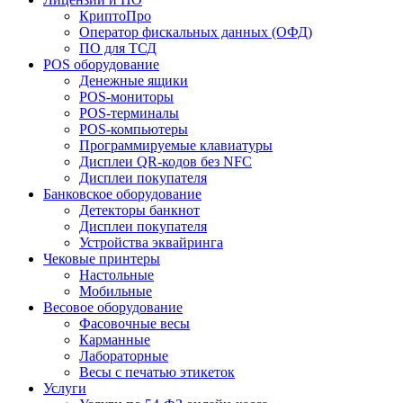
КриптоПро
Оператор фискальных данных (ОФД)
ПО для ТСД
POS оборудование
Денежные ящики
POS-мониторы
POS-терминалы
POS-компьютеры
Программируемые клавиатуры
Дисплеи QR-кодов без NFC
Дисплеи покупателя
Банковское оборудование
Детекторы банкнот
Дисплеи покупателя
Устройства эквайринга
Чековые принтеры
Настольные
Мобильные
Весовое оборудование
Фасовочные весы
Карманные
Лабораторные
Весы с печатью этикеток
Услуги