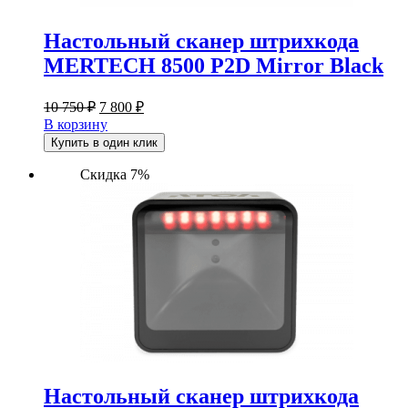
Настольный сканер штрихкода
MERTECH 8500 P2D Mirror Black
Первоначальная
Текущая
10 750
₽
7 800
₽
цена
цена:
В корзину
составляла
7
Купить в один клик
10
800 ₽.
750 ₽.
Скидка 7%
Настольный сканер штрихкода