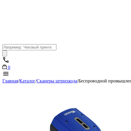
Поиск
товаров
0
Главная
/
Каталог
/
Сканеры штрихкода
/
Беспроводной промышлен