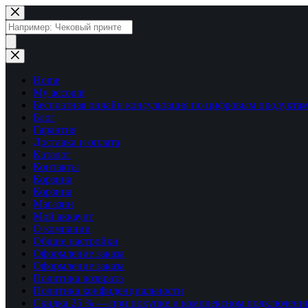
Перейти
к
Поиск
сути
товаров
Home
My account
Бесплатная онлайн консультация по цифровым продуктам
Блог
Гарантия
Доставка и оплата
Каталог
Контакты
Корзина
Корзина
Магазин
Мой аккаунт
О компании
Общие настройки
Оформление заказа
Оформление заказа
Политика возврата
Политика конфиденциальности
Скидка 25 % — при покупке и комплексном подключени