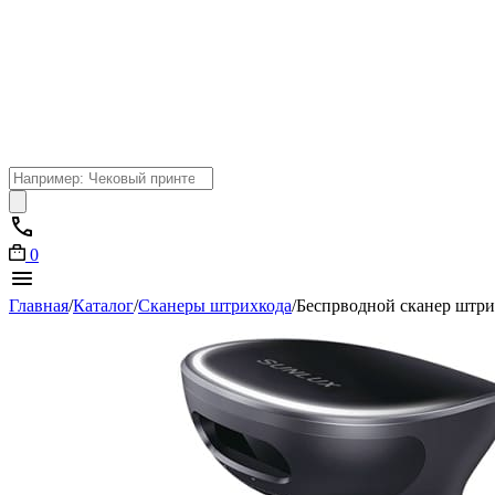
Поиск
товаров
0
Главная
/
Каталог
/
Сканеры штрихкода
/
Беспрводной сканер шт