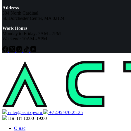
Address
304 North Cardinal
St. Dorchester Center, MA 02124
Work Hours
Monday to Friday: 7AM - 7PM
Weekend: 10AM - 5PM
enter@astrixpw.ru
+7 495 970-25-25
Пн–Пт 10:00–19:00
О нас