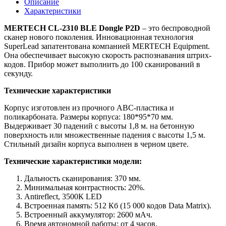
Описание
USB
Характеристики
Black
с
MERTECH CL-2310 BLE Dongle P2D
– это беспроводной
Cradle
сканер нового поколения. Инновационная технология
SuperLead запатентована компанией MERTECH Equipment.
Она обеспечивает высокую скорость распознавания штрих-
кодов. Прибор может выполнить до 100 сканирований в
секунду.
Технические характеристики
Корпус изготовлен из прочного ABC-пластика и
поликарбоната. Размеры корпуса: 180*95*70 мм.
Выдерживает 30 падений с высоты 1,8 м. на бетонную
поверхность или множественные падения с высоты 1,5 м.
Стильный дизайн корпуса выполнен в черном цвете.
Технические характеристики модели:
Дальность сканирования: 370 мм.
Минимальная контрастность: 20%.
Antireflect, 3500К LED
Встроенная память: 512 Кб (15 000 кодов Data Matrix).
Встроенный аккумулятор: 2600 мАч.
Время автономной работы: от 4 часов.