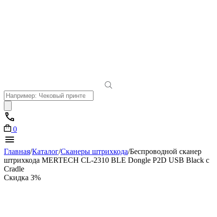
Поиск
товаров
0
Главная
/
Каталог
/
Сканеры штрихкода
/
Беспроводной сканер
штрихкода MERTECH CL-2310 BLE Dongle P2D USB Black с
Cradle
Скидка 3%