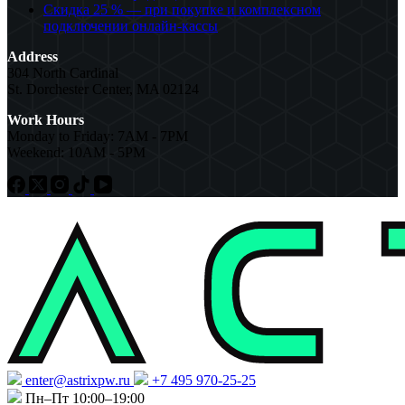
Скидка 25 % — при покупке и комплексном
подключении онлайн-кассы
Address
304 North Cardinal
St. Dorchester Center, MA 02124
Work Hours
Monday to Friday: 7AM - 7PM
Weekend: 10AM - 5PM
enter@astrixpw.ru
+7 495 970-25-25
Пн–Пт 10:00–19:00