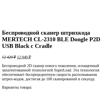
Беспроводной сканер штрихкода
MERTECH CL-2310 BLE Dongle P2D
USB Black с Cradle
Первоначальная
Текущая
12 420
₽
12 040
₽
цена
цена:
составляла
12
Беспроводной 2D сканер нового поколения, оснащенный
12
запатентованной технологией SuperLead. Эта технология
040 ₽.
обеспечивает беспрецедентную скорость распознавания
420 ₽.
штрих-кодов, достигая до 100 сканирований в секунду.
Варианты товара: