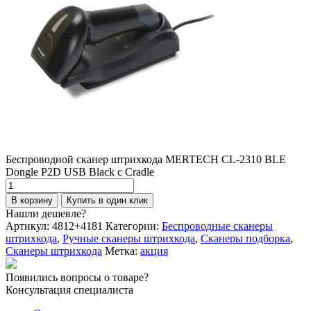
Беспроводной сканер штрихкода MERTECH CL-2310 BLE
Dongle P2D USB Black с Cradle
Количество
товара
В корзину
Купить в один клик
Беспроводной
Нашли дешевле?
сканер
Артикул:
4812+4181
Категории:
Беспроводные сканеры
штрихкода
штрихкода
,
Ручные сканеры штрихкода
,
Сканеры подборка
,
MERTECH
Сканеры штрихкода
Метка:
акция
CL-
2310
Появились вопросы о товаре?
BLE
Консультация специалиста
Dongle
P2D