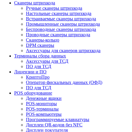
Сканеры штрихкода
Ручные сканеры штрихкода
Настольные сканеры штрихкода
Встраиваемые сканеры штрихкода
Промышленные сканеры штрихкода
Беспроводные сканеры штрихкода
Проводные сканеры штрихкода
Сканеры-кольцо
DPM сканеры
Аксессуары для сканеров штрихкода
Терминалы сбора данных
Аксессуары для ТСД
ПО для ТСД
Лицензии и ПО
КриптоПро
Оператор фискальных данных (ОФД)
ПО для ТСД
POS оборудование
Денежные ящики
POS-мониторы
POS-терминалы
POS-компьютеры
Программируемые клавиатуры
Дисплеи QR-кодов без NFC
Дисплеи покупателя