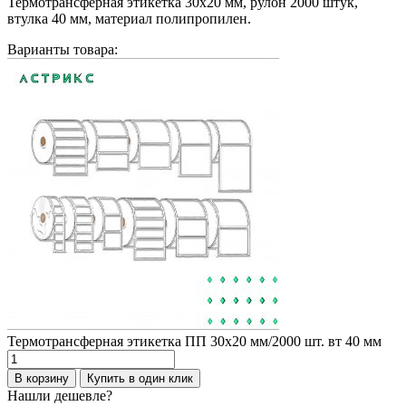
Термотрансферная этикетка 30х20 мм, рулон 2000 штук,
втулка 40 мм, материал полипропилен.
Варианты товара:
Термотрансферная этикетка ПП 30х20 мм/2000 шт. вт 40 мм
Количество
товара
В корзину
Купить в один клик
Термотрансферная
Нашли дешевле?
этикетка