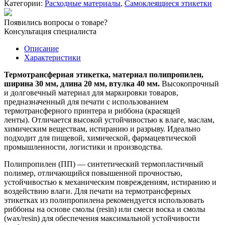
Категории:
Расходные материалы
,
Самоклеящиеся этикетки
ПП
30х20
Появились вопросы о товаре?
мм/2000
Консультация специалиста
шт.
вт
Описание
40
Характеристики
мм
Термотрансферная этикетка, материал полипропилен,
ширина 30 мм, длина 20 мм, втулка 40 мм.
Высокопрочный
и долговечный материал для маркировки товаров,
предназначенный для печати с использованием
термотрансферного принтера и риббона (красящей
ленты). Отличается высокой устойчивостью к влаге, маслам,
химическим веществам, истиранию и разрыву. Идеально
подходит для пищевой, химической, фармацевтической
промышленности, логистики и производства.
Полипропилен (ПП) — синтетический термопластичный
полимер, отличающийся повышенной прочностью,
устойчивостью к механическим повреждениям, истиранию и
воздействию влаги. Для печати на термотрансферных
этикетках из полипропилена рекомендуется использовать
риббоны на основе смолы (resin) или смеси воска и смолы
(wax/resin) для обеспечения максимальной устойчивости