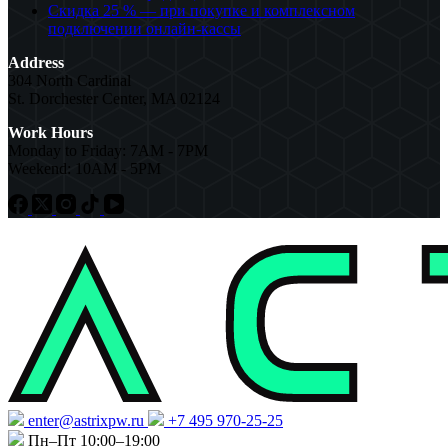
Скидка 25 % — при покупке и комплексном
подключении онлайн-кассы
Address
304 North Cardinal
St. Dorchester Center, MA 02124
Work Hours
Monday to Friday: 7AM - 7PM
Weekend: 10AM - 5PM
enter@astrixpw.ru
+7 495 970-25-25
Пн–Пт 10:00–19:00