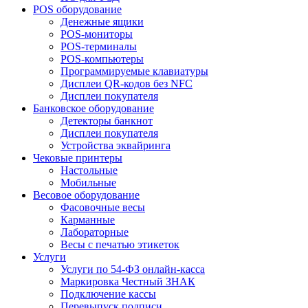
POS оборудование
Денежные ящики
POS-мониторы
POS-терминалы
POS-компьютеры
Программируемые клавиатуры
Дисплеи QR-кодов без NFC
Дисплеи покупателя
Банковское оборудование
Детекторы банкнот
Дисплеи покупателя
Устройства эквайринга
Чековые принтеры
Настольные
Мобильные
Весовое оборудование
Фасовочные весы
Карманные
Лабораторные
Весы с печатью этикеток
Услуги
Услуги по 54-ФЗ онлайн-касса
Маркировка Честный ЗНАК
Подключение кассы
Перевыпуск подписи