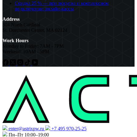
Скидка 25 % — при покупке и комплексном
подключении онлайн-кассы
Address
304 North Cardinal
St. Dorchester Center, MA 02124
Work Hours
Monday to Friday: 7AM - 7PM
Weekend: 10AM - 5PM
enter@astrixpw.ru
+7 495 970-25-25
Пн–Пт 10:00–19:00