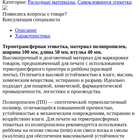
Категории:
Расходные материалы
,
Самоклеящиеся этикетки
ПП
100х50
Появились вопросы о товаре?
мм/1000
Консультация специалиста
шт.
вт
Описание
40
Характеристики
мм
Термотрансферная этикетка, материал полипропилен,
ширина 100 мм, длина 50 мм, втулка 40 мм.
Высокопрочный и долговечный материал для маркировки
товаров, предназначенный для печати с использованием
термотрансферного принтера и риббона (красящей
ленты). Отличается высокой устойчивостью к влаге, маслам,
химическим веществам, истиранию и разрыву. Идеально
подходит для пищевой, химической, фармацевтической
промышленности, логистики и производства.
Полипропилен (ПП) — синтетический термопластичный
полимер, отличающийся повышенной прочностью,
устойчивостью к механическим повреждениям, истиранию и
воздействию влаги. Для печати на термотрансферных
этикетках из полипропилена рекомендуется использовать
риббоны на основе смолы (resin) или смеси воска и смолы
(wax/resin) для обеспечения максимальной устойчивости