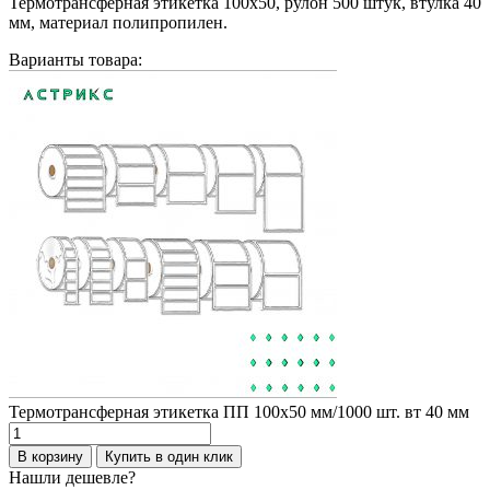
Термотрансферная этикетка 100х50, рулон 500 штук, втулка 40
мм, материал полипропилен.
Варианты товара:
Термотрансферная этикетка ПП 100х50 мм/1000 шт. вт 40 мм
Количество
товара
В корзину
Купить в один клик
Термотрансферная
Нашли дешевле?
этикетка