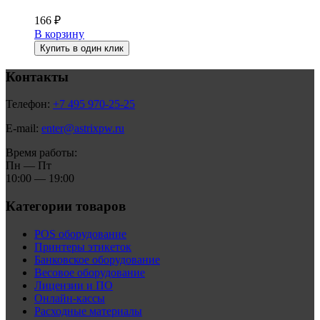
166
₽
В корзину
Купить в один клик
Контакты
Телефон:
+7 495 970-25-25
E-mail:
enter@astrixpw.ru
Время работы:
Пн — Пт
10:00 — 19:00
Категории товаров
POS оборудование
Принтеры этикеток
Банковское оборудование
Весовое оборудование
Лицензии и ПО
Онлайн-кассы
Расходные материалы