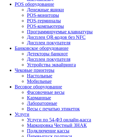
POS оборудование
Денежные ящики
POS-мониторы
POS-терминалы
POS-компьютеры
Программируемые клавиатуры
Дисплеи QR-кодов без NFC
Дисплеи покупателя
Банковское оборудование
Детекторы банкнот
Дисплеи покупателя
Устройства эквайринга
Чековые принтеры
Настольные
Мобильные
Весовое оборудование
Фасовочные весы
Карманные
Лабораторные
Весы с печатью этикеток
Услуги
Услуги по 54-ФЗ онлайн-касса
Маркировка Честный ЗНАК
Подключение кассы
Перевыпуск подписи