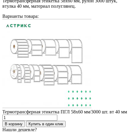
Термотрансферная этикетка 58х60 мм, рулон 3000 штук,
втулка 40 мм, материал полуглянец.
Варианты товара:
Термотрансферная этикетка ПГЛ 58х60 мм/3000 шт. вт 40 мм
Количество
товара
В корзину
Купить в один клик
Термотрансферная
Нашли дешевле?
этикетка