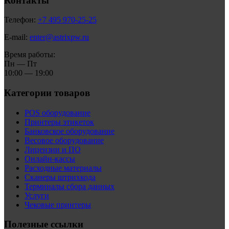
Контакты
Телефон:
+7 495 970-25-25
E-mail:
enter@astrixpw.ru
Время работы:
Пн — Пт
10:00 — 19:00
Категории товаров
POS оборудование
Принтеры этикеток
Банковское оборудование
Весовое оборудование
Лицензии и ПО
Онлайн-кассы
Расходные материалы
Сканеры штрихкода
Терминалы сбора данных
Услуги
Чековые принтеры
Полезные ссылки