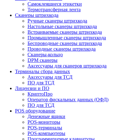
Самоклеящиеся этикетки
Термотрансферная лента
Сканеры штрихкода
Ручные сканеры штрихкода
Настольные сканеры штрихкода
Встраиваемые сканеры штрихкода
Промышленные сканеры штрихкода
Беспроводные сканеры штрихкода
Проводные сканеры штрихкода
Сканеры-кольцо
DPM сканеры
Аксессуары для сканеров штрихкода
Терминалы сбора данных
Аксессуары для ТСД
ПО для ТСД
Лицензии и ПО
КриптоПро
Оператор фискальных данных (ОФД)
ПО для ТСД
POS оборудование
Денежные ящики
POS-мониторы
POS-терминалы
POS-компьютеры
Программируемые клавиатуры