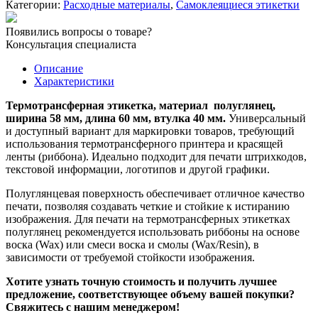
Категории:
Расходные материалы
,
Самоклеящиеся этикетки
ПГЛ
58х60
Появились вопросы о товаре?
мм/3000
Консультация специалиста
шт.
вт
Описание
40
Характеристики
мм
Термотрансферная этикетка, материал полуглянец,
ширина 58 мм, длина 60 мм, втулка 40 мм.
Универсальный
и доступный вариант для маркировки товаров, требующий
использования термотрансферного принтера и красящей
ленты (риббона). Идеально подходит для печати штрихкодов,
текстовой информации, логотипов и другой графики.
Полуглянцевая поверхность обеспечивает отличное качество
печати, позволяя создавать четкие и стойкие к истиранию
изображения. Для печати на термотрансферных этикетках
полуглянец рекомендуется использовать риббоны на основе
воска (Wax) или смеси воска и смолы (Wax/Resin), в
зависимости от требуемой стойкости изображения.
Хотите узнать точную стоимость и получить лучшее
предложение, соответствующее объему вашей покупки?
Свяжитесь с нашим менеджером!