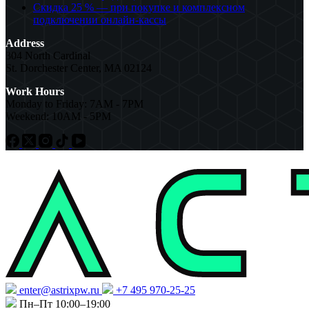
Скидка 25 % — при покупке и комплексном
подключении онлайн-кассы
Address
304 North Cardinal
St. Dorchester Center, MA 02124
Work Hours
Monday to Friday: 7AM - 7PM
Weekend: 10AM - 5PM
enter@astrixpw.ru
+7 495 970-25-25
Пн–Пт 10:00–19:00