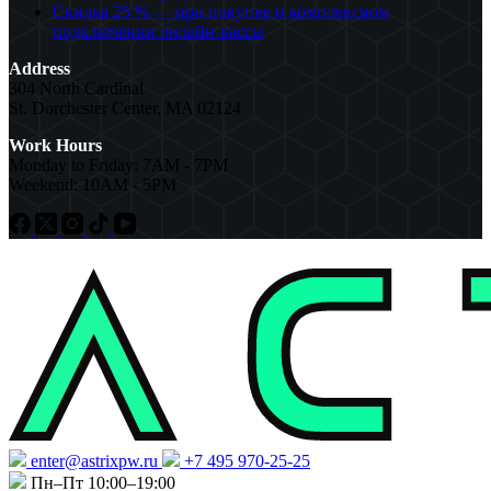
Скидка 25 % — при покупке и комплексном
подключении онлайн-кассы
Address
304 North Cardinal
St. Dorchester Center, MA 02124
Work Hours
Monday to Friday: 7AM - 7PM
Weekend: 10AM - 5PM
enter@astrixpw.ru
+7 495 970-25-25
Пн–Пт 10:00–19:00