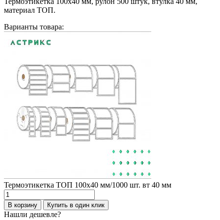
Термоэтикетка 100х40 мм, рулон 500 штук, втулка 40 мм,
материал ТОП.
Варианты товара:
Термоэтикетка ТОП 100х40 мм/1000 шт. вт 40 мм
Количество
товара
В корзину
Купить в один клик
Термоэтикетка
Нашли дешевле?
ТОП