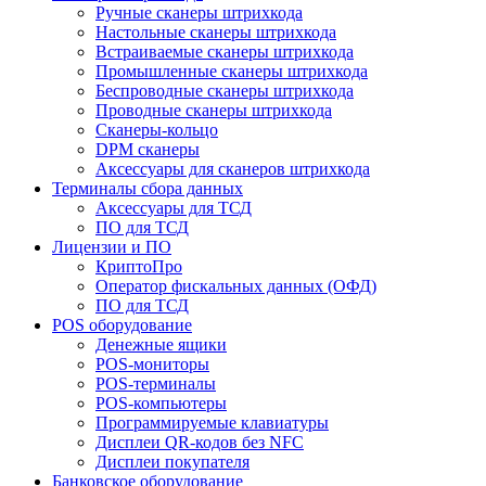
Ручные сканеры штрихкода
Настольные сканеры штрихкода
Встраиваемые сканеры штрихкода
Промышленные сканеры штрихкода
Беспроводные сканеры штрихкода
Проводные сканеры штрихкода
Сканеры-кольцо
DPM сканеры
Аксессуары для сканеров штрихкода
Терминалы сбора данных
Аксессуары для ТСД
ПО для ТСД
Лицензии и ПО
КриптоПро
Оператор фискальных данных (ОФД)
ПО для ТСД
POS оборудование
Денежные ящики
POS-мониторы
POS-терминалы
POS-компьютеры
Программируемые клавиатуры
Дисплеи QR-кодов без NFC
Дисплеи покупателя
Банковское оборудование