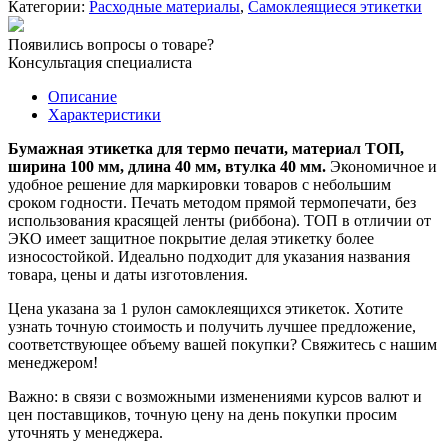
Категории:
Расходные материалы
,
Самоклеящиеся этикетки
100х40
мм/1000
Появились вопросы о товаре?
шт.
Консультация специалиста
вт
40
Описание
мм
Характеристики
Бумажная этикетка для термо печати, материал ТОП,
ширина 100 мм, длина 40 мм, втулка 40 мм.
Экономичное и
удобное решение для маркировки товаров с небольшим
сроком годности. Печать методом прямой термопечати, без
использования красящей ленты (риббона). ТОП в отличии от
ЭКО имеет защитное покрытие делая этикетку более
износостойкой. Идеально подходит для указания названия
товара, цены и даты изготовления.
Цена указана за 1 рулон самоклеящихся этикеток. Хотите
узнать точную стоимость и получить лучшее предложение,
соответствующее объему вашей покупки? Свяжитесь с нашим
менеджером!
Важно: в связи с возможными изменениями курсов валют и
цен поставщиков, точную цену на день покупки просим
уточнять у менеджера.