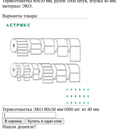
Термоэтикетка 80х50 мм, рулон 1000 штук, втулка 40 мм,
материал ЭКО.
Варианты товара:
Термоэтикетка ЭКО 80х50 мм/1000 шт. вт 40 мм
Количество
товара
В корзину
Купить в один клик
Термоэтикетка
Нашли дешевле?
ЭКО