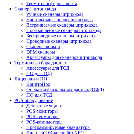
Термотрансферная лента
Сканеры штрихкода
Ручные сканеры штрихкода
Настольные сканеры штрихкода
Встраиваемые сканеры штрихкода
Промышленные сканеры штрихкода
Беспроводные сканеры штрихкода
Проводные сканеры штрихкода
Сканеры-кольцо
DPM сканеры
Аксессуары для сканеров штрихкода
Терминалы сбора данных
Аксессуары для ТСД
ПО для ТСД
Лицензии и ПО
КриптоПро
Оператор фискальных данных (ОФД)
ПО для ТСД
POS оборудование
Денежные ящики
POS-мониторы
POS-терминалы
POS-компьютеры
Программируемые клавиатуры
Дисплеи QR-кодов без NFC