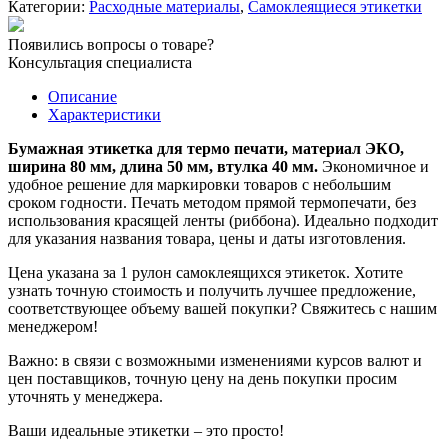
Категории:
Расходные материалы
,
Самоклеящиеся этикетки
80х50
мм/1000
Появились вопросы о товаре?
шт.
Консультация специалиста
вт
40
Описание
мм
Характеристики
Бумажная этикетка для термо печати, материал ЭКО,
ширина 80 мм, длина 50 мм, втулка 40 мм.
Экономичное и
удобное решение для маркировки товаров с небольшим
сроком годности. Печать методом прямой термопечати, без
использования красящей ленты (риббона). Идеально подходит
для указания названия товара, цены и даты изготовления.
Цена указана за 1 рулон самоклеящихся этикеток. Хотите
узнать точную стоимость и получить лучшее предложение,
соответствующее объему вашей покупки? Свяжитесь с нашим
менеджером!
Важно: в связи с возможными изменениями курсов валют и
цен поставщиков, точную цену на день покупки просим
уточнять у менеджера.
Ваши идеальные этикетки – это просто!