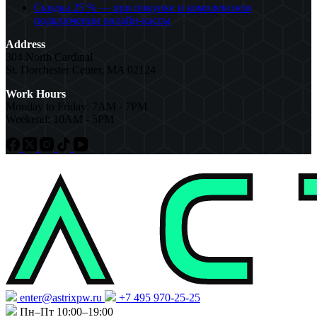
Скидка 25 % — при покупке и комплексном
подключении онлайн-кассы
Address
304 North Cardinal
St. Dorchester Center, MA 02124
Work Hours
Monday to Friday: 7AM - 7PM
Weekend: 10AM - 5PM
enter@astrixpw.ru
+7 495 970-25-25
Пн–Пт 10:00–19:00