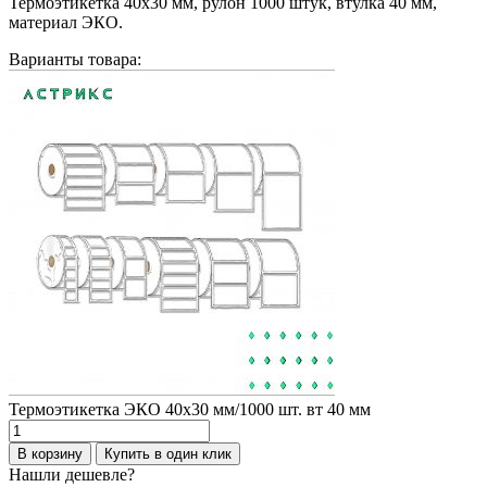
Термоэтикетка 40х30 мм, рулон 1000 штук, втулка 40 мм,
материал ЭКО.
Варианты товара:
Термоэтикетка ЭКО 40х30 мм/1000 шт. вт 40 мм
Количество
товара
В корзину
Купить в один клик
Термоэтикетка
Нашли дешевле?
ЭКО