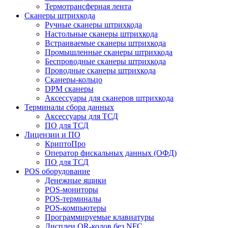
Термотрансферная лента
Сканеры штрихкода
Ручные сканеры штрихкода
Настольные сканеры штрихкода
Встраиваемые сканеры штрихкода
Промышленные сканеры штрихкода
Беспроводные сканеры штрихкода
Проводные сканеры штрихкода
Сканеры-кольцо
DPM сканеры
Аксессуары для сканеров штрихкода
Терминалы сбора данных
Аксессуары для ТСД
ПО для ТСД
Лицензии и ПО
КриптоПро
Оператор фискальных данных (ОФД)
ПО для ТСД
POS оборудование
Денежные ящики
POS-мониторы
POS-терминалы
POS-компьютеры
Программируемые клавиатуры
Дисплеи QR-кодов без NFC