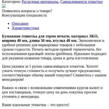
Категории:
Расходные материалы
,
Самоклеящиеся этикетки
40х30
мм/1000
Появились вопросы о товаре?
шт.
Консультация специалиста
вт
40
Описание
мм
Характеристики
Бумажная этикетка для термо печати, материал ЭКО,
ширина 40 мм, длина 30 мм, втулка 40 мм.
Экономичное и
удобное решение для маркировки товаров с небольшим
сроком годности. Печать методом прямой термопечати, без
использования красящей ленты (риббона). Идеально подходит
для указания названия товара, цены и даты изготовления.
Цена указана за 1 рулон самоклеящихся этикеток. Хотите
узнать точную стоимость и получить лучшее предложение,
соответствующее объему вашей покупки? Свяжитесь с нашим
менеджером!
Важно: в связи с возможными изменениями курсов валют и
цен поставщиков, точную цену на день покупки просим
уточнять у менеджера.
Ваши идеальные этикетки – это просто!