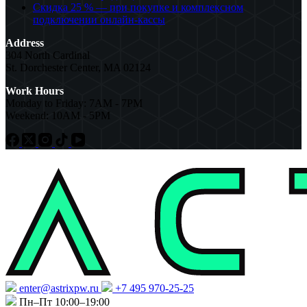
Скидка 25 % — при покупке и комплексном
подключении онлайн-кассы
Address
304 North Cardinal
St. Dorchester Center, MA 02124
Work Hours
Monday to Friday: 7AM - 7PM
Weekend: 10AM - 5PM
enter@astrixpw.ru
+7 495 970-25-25
Пн–Пт 10:00–19:00