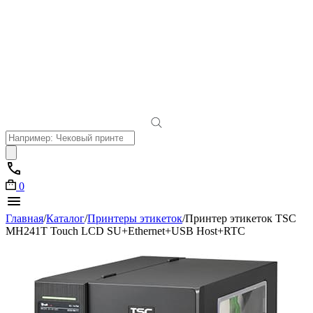
Поиск
товаров
0
Главная
/
Каталог
/
Принтеры этикеток
/
Принтер этикеток TSC
MH241T Touch LCD SU+Ethernet+USB Host+RTC