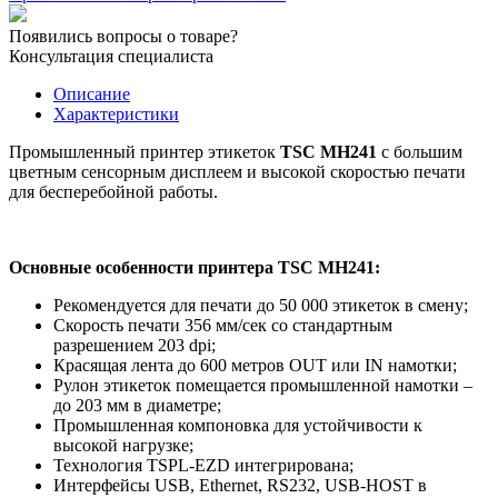
MH241T
Touch
Появились вопросы о товаре?
LCD
Консультация специалиста
SU+Ethernet+USB
Host+RTC
Описание
Характеристики
Промышленный принтер этикеток
TSC MH241
с большим
цветным сенсорным дисплеем и высокой скоростью печати
для бесперебойной работы.
Основные особенности принтера TSC MH241:
Рекомендуется для печати до 50 000 этикеток в смену;
Скорость печати 356 мм/сек со стандартным
разрешением 203 dpi;
Красящая лента до 600 метров OUT или IN намотки;
Рулон этикеток помещается промышленной намотки –
до 203 мм в диаметре;
Промышленная компоновка для устойчивости к
высокой нагрузке;
Технология TSPL-EZD интегрирована;
Интерфейсы USB, Ethernet, RS232, USB-HOST в