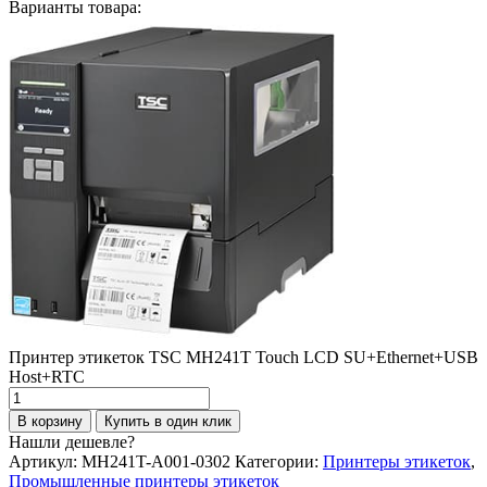
Варианты товара:
Принтер этикеток TSC MH241T Touch LCD SU+Ethernet+USB
Host+RTC
Количество
товара
В корзину
Купить в один клик
Принтер
Нашли дешевле?
этикеток
Артикул:
MH241T-A001-0302
Категории:
Принтеры этикеток
,
TSC
Промышленные принтеры этикеток