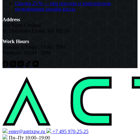
Скидка 25 % — при покупке и комплексном
подключении онлайн-кассы
Address
304 North Cardinal
St. Dorchester Center, MA 02124
Work Hours
Monday to Friday: 7AM - 7PM
Weekend: 10AM - 5PM
enter@astrixpw.ru
+7 495 970-25-25
Пн–Пт 10:00–19:00