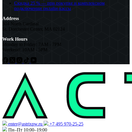
Скидка 25 % — при покупке и комплексном
подключении онлайн-кассы
Address
304 North Cardinal
St. Dorchester Center, MA 02124
Work Hours
Monday to Friday: 7AM - 7PM
Weekend: 10AM - 5PM
enter@astrixpw.ru
+7 495 970-25-25
Пн–Пт 10:00–19:00