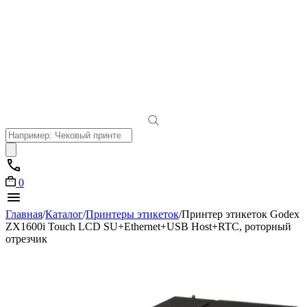
Поиск
товаров
0
Главная
/
Каталог
/
Принтеры этикеток
/
Принтер этикеток Godex
ZX1600i Touch LCD SU+Ethernet+USB Host+RTC, роторный
отрезчик