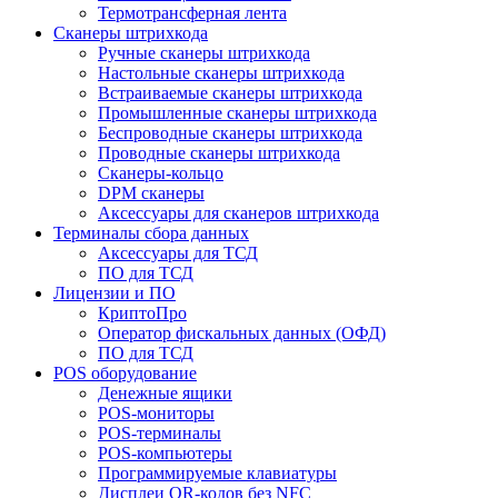
Термотрансферная лента
Сканеры штрихкода
Ручные сканеры штрихкода
Настольные сканеры штрихкода
Встраиваемые сканеры штрихкода
Промышленные сканеры штрихкода
Беспроводные сканеры штрихкода
Проводные сканеры штрихкода
Сканеры-кольцо
DPM сканеры
Аксессуары для сканеров штрихкода
Терминалы сбора данных
Аксессуары для ТСД
ПО для ТСД
Лицензии и ПО
КриптоПро
Оператор фискальных данных (ОФД)
ПО для ТСД
POS оборудование
Денежные ящики
POS-мониторы
POS-терминалы
POS-компьютеры
Программируемые клавиатуры
Дисплеи QR-кодов без NFC