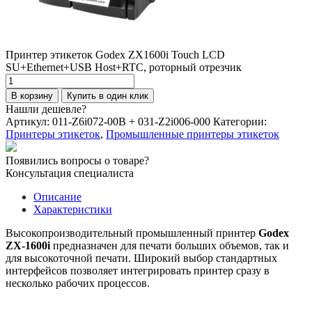
Принтер этикеток Godex ZX1600i Touch LCD
SU+Ethernet+USB Host+RTC, роторный отрезчик
Количество
товара
В корзину
Купить в один клик
Принтер
Нашли дешевле?
этикеток
Артикул:
011-Z6i072-00B + 031-Z2i006-000
Категории:
Godex
Принтеры этикеток
,
Промышленные принтеры этикеток
ZX1600i
Touch
Появились вопросы о товаре?
LCD
Консультация специалиста
SU+Ethernet+USB
Host+RTC,
Описание
роторный
Характеристики
отрезчик
Высокопроизводительный промышленный принтер
Godex
ZX-1600i
предназначен для печати больших объемов, так и
для высокоточной печати. Широкий выбор стандартных
интерфейсов позволяет интегрировать принтер сразу в
несколько рабочих процессов.