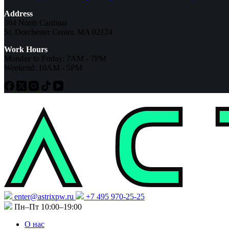
Address
304 North Cardinal
St. Dorchester Center, MA 02124
Work Hours
Monday to Friday: 7AM - 7PM
Weekend: 10AM - 5PM
enter@astrixpw.ru
+7 495 970-25-25
Пн–Пт 10:00–19:00
О нас