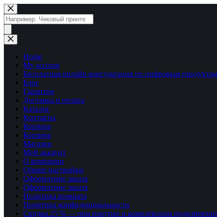
Перейти
к
Поиск
сути
товаров
Home
My account
Бесплатная онлайн консультация по цифровым продуктам
Блог
Гарантия
Доставка и оплата
Каталог
Контакты
Корзина
Корзина
Магазин
Мой аккаунт
О компании
Общие настройки
Оформление заказа
Оформление заказа
Политика возврата
Политика конфиденциальности
Скидка 25 % — при покупке и комплексном подключени