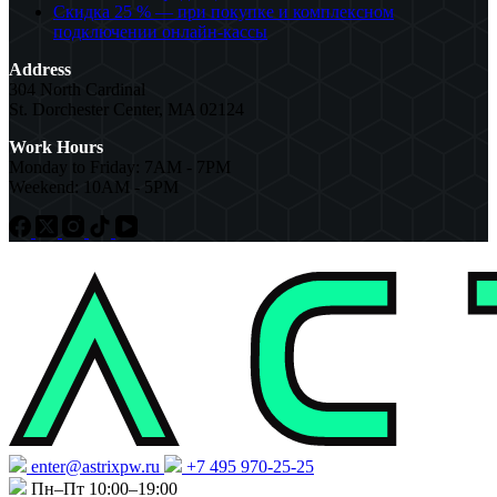
Скидка 25 % — при покупке и комплексном
подключении онлайн-кассы
Address
304 North Cardinal
St. Dorchester Center, MA 02124
Work Hours
Monday to Friday: 7AM - 7PM
Weekend: 10AM - 5PM
enter@astrixpw.ru
+7 495 970-25-25
Пн–Пт 10:00–19:00