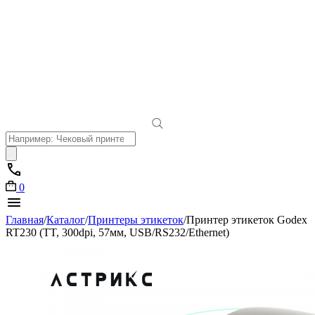
Поиск
товаров
0
Главная
/
Каталог
/
Принтеры этикеток
/
Принтер этикеток Godex
RT230 (TT, 300dpi, 57мм, USB/RS232/Ethernet)