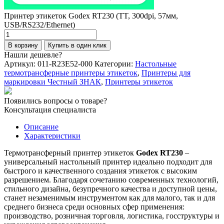
Принтер этикеток Godex RT230 (TT, 300dpi, 57мм,
USB/RS232/Ethernet)
Количество
товара
В корзину
Купить в один клик
Принтер
Нашли дешевле?
этикеток
Артикул:
011-R23E52-000
Категории:
Настольные
Godex
термотрансферные принтеры этикеток
,
Принтеры для
RT230
маркировки Честный ЗНАК
,
Принтеры этикеток
(TT,
300dpi,
Появились вопросы о товаре?
57мм,
Консультация специалиста
USB/RS232/Ethernet)
Описание
Характеристики
Термотрансферный принтер этикеток
Godex RT230
–
универсальный настольный принтер идеально подходит для
быстрого и качественного создания этикеток с высоким
разрешением. Благодаря сочетанию современных технологий,
стильного дизайна, безупречного качества и доступной цены,
станет незаменимым инструментом как для малого, так и для
среднего бизнеса среди основных сфер применения:
производство, розничная торговля, логистика, госструктуры и