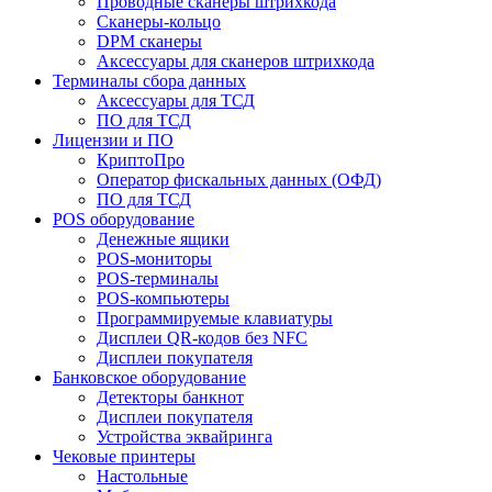
Проводные сканеры штрихкода
Сканеры-кольцо
DPM сканеры
Аксессуары для сканеров штрихкода
Терминалы сбора данных
Аксессуары для ТСД
ПО для ТСД
Лицензии и ПО
КриптоПро
Оператор фискальных данных (ОФД)
ПО для ТСД
POS оборудование
Денежные ящики
POS-мониторы
POS-терминалы
POS-компьютеры
Программируемые клавиатуры
Дисплеи QR-кодов без NFC
Дисплеи покупателя
Банковское оборудование
Детекторы банкнот
Дисплеи покупателя
Устройства эквайринга
Чековые принтеры
Настольные