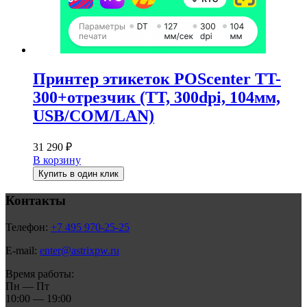
Принтер этикеток POScenter TT-
300+отрезчик (TT, 300dpi, 104мм,
USB/COM/LAN)
31 290
₽
В корзину
Купить в один клик
Контакты
Телефон:
+7 495 970-25-25
E-mail:
enter@astrixpw.ru
Время работы:
Пн — Пт
10:00 — 19:00