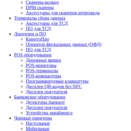
Сканеры-кольцо
DPM сканеры
Аксессуары для сканеров штрихкода
Терминалы сбора данных
Аксессуары для ТСД
ПО для ТСД
Лицензии и ПО
КриптоПро
Оператор фискальных данных (ОФД)
ПО для ТСД
POS оборудование
Денежные ящики
POS-мониторы
POS-терминалы
POS-компьютеры
Программируемые клавиатуры
Дисплеи QR-кодов без NFC
Дисплеи покупателя
Банковское оборудование
Детекторы банкнот
Дисплеи покупателя
Устройства эквайринга
Чековые принтеры
Настольные
Мобильные