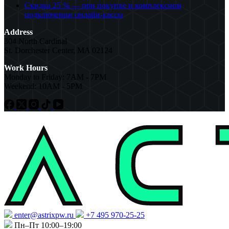
Скидка 25 % — при покупке и комплексном
подключении онлайн-кассы
Address
304 North Cardinal
St. Dorchester Center, MA 02124
Work Hours
Monday to Friday: 7AM - 7PM
Weekend: 10AM - 5PM
enter@astrixpw.ru
+7 495 970-25-25
Пн–Пт 10:00–19:00