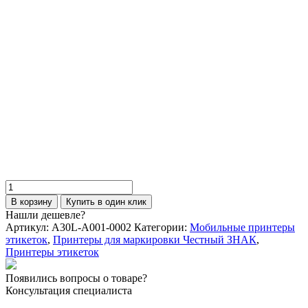
Принтер этикеток TSC Alpha-30L
(DT, 203dpi, 72мм,
WiFi/BT)+отделитель
75 650
₽
В корзину
Купить в один клик
Количество
товара
В корзину
Купить в один клик
Принтер
Нашли дешевле?
этикеток
Артикул:
A30L-A001-0002
Категории:
Мобильные принтеры
TSC
этикеток
,
Принтеры для маркировки Честный ЗНАК
,
Alpha-
Принтеры этикеток
30L
(DT,
Появились вопросы о товаре?
203dpi,
Консультация специалиста
72мм,