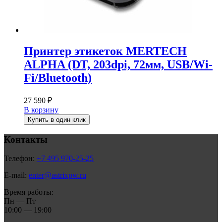
Принтер этикеток MERTECH
ALPHA (DT, 203dpi, 72мм, USB/Wi-
Fi/Bluetooth)
27 590
₽
В корзину
Купить в один клик
Контакты
Телефон:
+7 495 970-25-25
E-mail:
enter@astrixpw.ru
Время работы:
Пн — Пт
10:00 — 19:00