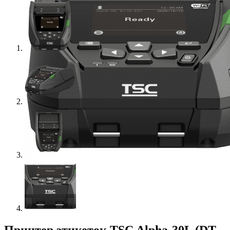
Принтер этикеток TSC Alpha-30L (DT,