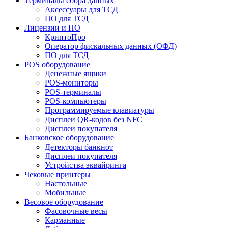
Терминалы сбора данных
Аксессуары для ТСД
ПО для ТСД
Лицензии и ПО
КриптоПро
Оператор фискальных данных (ОФД)
ПО для ТСД
POS оборудование
Денежные ящики
POS-мониторы
POS-терминалы
POS-компьютеры
Программируемые клавиатуры
Дисплеи QR-кодов без NFC
Дисплеи покупателя
Банковское оборудование
Детекторы банкнот
Дисплеи покупателя
Устройства эквайринга
Чековые принтеры
Настольные
Мобильные
Весовое оборудование
Фасовочные весы
Карманные