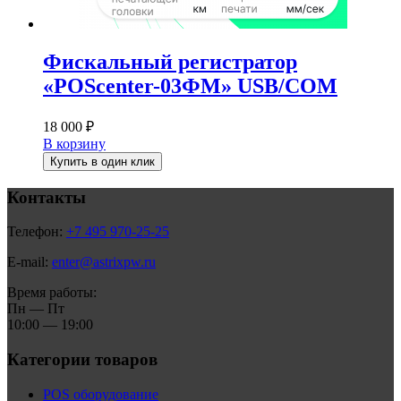
Фискальный регистратор
«POScenter-03ФМ» USB/COM
18 000
₽
В корзину
Купить в один клик
Контакты
Телефон:
+7 495 970-25-25
E-mail:
enter@astrixpw.ru
Время работы:
Пн — Пт
10:00 — 19:00
Категории товаров
POS оборудование