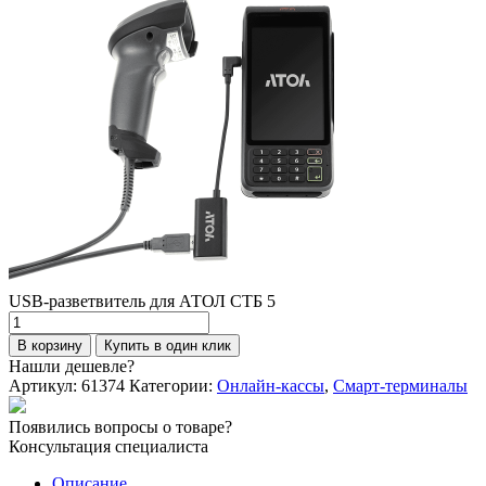
USB-разветвитель для АТОЛ СТБ 5
Количество
товара
В корзину
Купить в один клик
USB-
Нашли дешевле?
разветвитель
Артикул:
61374
Категории:
Онлайн-кассы
,
Смарт-терминалы
для
АТОЛ
Появились вопросы о товаре?
СТБ
Консультация специалиста
5
Описание