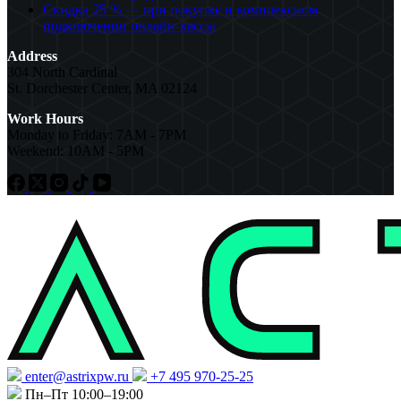
Скидка 25 % — при покупке и комплексном
подключении онлайн-кассы
Address
304 North Cardinal
St. Dorchester Center, MA 02124
Work Hours
Monday to Friday: 7AM - 7PM
Weekend: 10AM - 5PM
enter@astrixpw.ru
+7 495 970-25-25
Пн–Пт 10:00–19:00