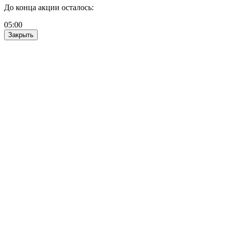
До конца акции осталось:
05
:
00
Закрыть