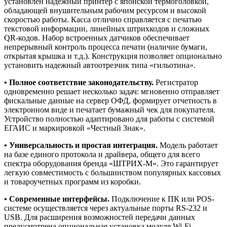
установлен надежный принтер с японской термоголовкой,
обладающей внушительным рабочим ресурсом и высокой
скоростью работы. Касса отлично справляется с печатью
текстовой информации, линейных штрихкодов и сложных
QR-кодов. Набор встроенных датчиков обеспечивает
непрерывный контроль процесса печати (наличие бумаги,
открытая крышка и т.д.). Конструкция позволяет опционально
установить надежный автоотрезчик типа «гильотина».
• Полное соответствие законодательству.
Регистратор
одновременно решает несколько задач: мгновенно отправляет
фискальные данные на сервер ОФД, формирует отчетность в
электронном виде и печатает бумажный чек для покупателя.
Устройство полностью адаптировано для работы с системой
ЕГАИС и маркировкой «Честный Знак».
• Универсальность и простая интеграция.
Модель работает
на базе единого протокола и драйвера, общего для всего
спектра оборудования бренда «ШТРИХ-М». Это гарантирует
легкую совместимость с большинством популярных кассовых
и товароучетных программ из коробки.
• Современные интерфейсы.
Подключение к ПК или POS-
системе осуществляется через актуальные порты RS-232 и
USB. Для расширения возможностей передачи данных
предусмотрена опциональная установка модуля Wi-Fi.