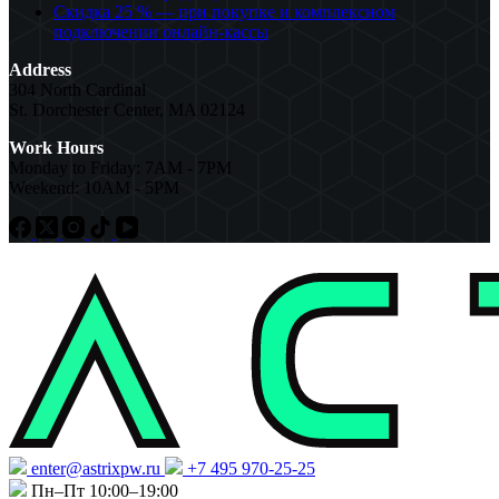
Скидка 25 % — при покупке и комплексном
подключении онлайн-кассы
Address
304 North Cardinal
St. Dorchester Center, MA 02124
Work Hours
Monday to Friday: 7AM - 7PM
Weekend: 10AM - 5PM
enter@astrixpw.ru
+7 495 970-25-25
Пн–Пт 10:00–19:00