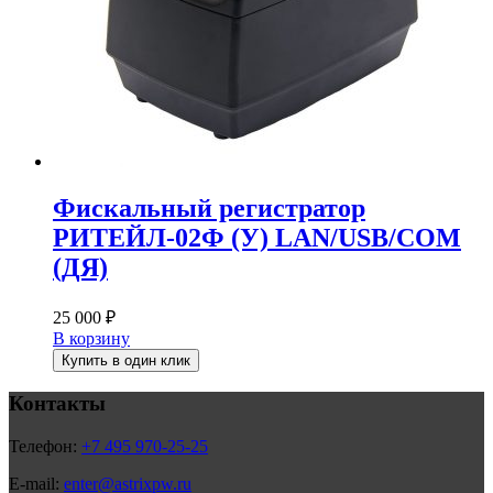
Фискальный регистратор
РИТЕЙЛ-02Ф (У) LAN/USB/COM
(ДЯ)
25 000
₽
В корзину
Купить в один клик
Контакты
Телефон:
+7 495 970-25-25
E-mail:
enter@astrixpw.ru