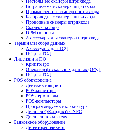
Настольные сканеры штрихкода
Встраиваемые сканеры штрихкода
Промышленные сканеры штрихкода
Беспроводные сканеры штрихкода
Проводные сканеры штрихкода
Сканеры-кольцо
DPM сканеры
Аксессуары для сканеров штрихкода
Терминалы сбора данных
Аксессуары для ТСД
ПО для ТСД
Лицензии и ПО
КриптоПро
Оператор фискальных данных (ОФД)
ПО для ТСД
POS оборудование
Денежные ящики
POS-мониторы
POS-терминалы
POS-компьютеры
Программируемые клавиатуры
Дисплеи QR-кодов без NFC
Дисплеи покупателя
Банковское оборудование
Детекторы банкнот