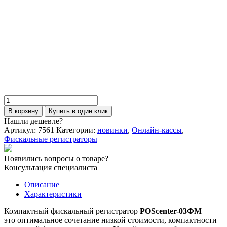
Фискальный регистратор
«POScenter-03ФМ» USB/COM/LAN
19 000
₽
В корзину
Купить в один клик
Количество
товара
В корзину
Купить в один клик
Фискальный
Нашли дешевле?
регистратор
Артикул:
7561
Категории:
новинки
,
Онлайн-кассы
,
"POScenter-
Фискальные регистраторы
03ФМ"
USB/COM
Появились вопросы о товаре?
Консультация специалиста
Описание
Характеристики
Компактный фискальный регистратор
POScenter-03ФМ
—
это оптимальное сочетание низкой стоимости, компактности