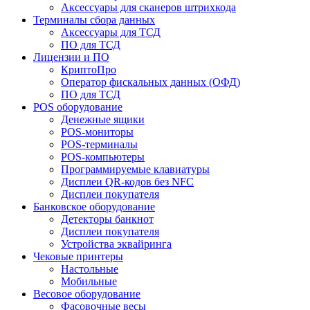
Аксессуары для сканеров штрихкода
Терминалы сбора данных
Аксессуары для ТСД
ПО для ТСД
Лицензии и ПО
КриптоПро
Оператор фискальных данных (ОФД)
ПО для ТСД
POS оборудование
Денежные ящики
POS-мониторы
POS-терминалы
POS-компьютеры
Программируемые клавиатуры
Дисплеи QR-кодов без NFC
Дисплеи покупателя
Банковское оборудование
Детекторы банкнот
Дисплеи покупателя
Устройства эквайринга
Чековые принтеры
Настольные
Мобильные
Весовое оборудование
Фасовочные весы