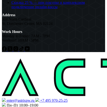
Скидка 25 % — при покупке и комплексном
подключении онлайн-кассы
Address
304 North Cardinal
St. Dorchester Center, MA 02124
Work Hours
Monday to Friday: 7AM - 7PM
Weekend: 10AM - 5PM
enter@astrixpw.ru
+7 495 970-25-25
Пн–Пт 10:00–19:00