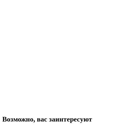
Фискальный регистратор
«POScenter-03ФМ» USB/COM/LAN
19 000
₽
В корзину
Купить в один клик
Возможно, вас заинтересуют