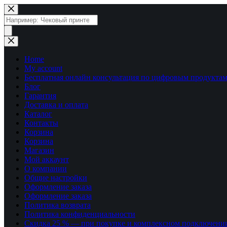
Перейти
к
Поиск
сути
товаров
Home
My account
Бесплатная онлайн консультация по цифровым продуктам
Блог
Гарантия
Доставка и оплата
Каталог
Контакты
Корзина
Корзина
Магазин
Мой аккаунт
О компании
Общие настройки
Оформление заказа
Оформление заказа
Политика возврата
Политика конфиденциальности
Скидка 25 % — при покупке и комплексном подключени