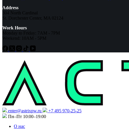
Address
304 North Cardinal
St. Dorchester Center, MA 02124
Work Hours
Monday to Friday: 7AM - 7PM
Weekend: 10AM - 5PM
enter@astrixpw.ru
+7 495 970-25-25
Пн–Пт 10:00–19:00
О нас