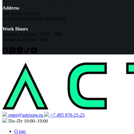
Address
304 North Cardinal
St. Dorchester Center, MA 02124
Work Hours
Monday to Friday: 7AM - 7PM
Weekend: 10AM - 5PM
enter@astrixpw.ru
+7 495 970-25-25
Пн–Пт 10:00–19:00
О нас