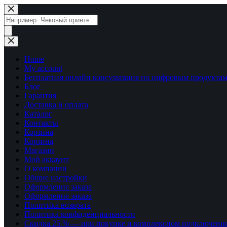
Перейти
к
Поиск
сути
товаров
Home
My account
Бесплатная онлайн консультация по цифровым продуктам
Блог
Гарантия
Доставка и оплата
Каталог
Контакты
Корзина
Корзина
Магазин
Мой аккаунт
О компании
Общие настройки
Оформление заказа
Оформление заказа
Политика возврата
Политика конфиденциальности
Скидка 25 % — при покупке и комплексном подключени