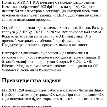
Принтер MPRINT R58 печатает с высоким расширением.
Качество изображений 203 dpi (точек на дюйм). Скорость
печати: 50 миллиметров в секунду. Для быстрой промотки
чековой ленты служит кнопка «FEED». Доступна звуковая и
световая индикация процесса.
Устройство подходит для маленьких кассовых боксов. Размер
корпуса (Д*Ш*В): 197*102*120 мм. Вес прибора: 640 грамм.
Корпус изготовлен из первичного ABS-пластика. Это
прочный материал, устойчивый к деформации.
Предусмотрена защита корпуса от пыли и влажности.
Интерфейс максимально упрощен. Для включения и
выключения прибора используется одна и та же клавиша. В
базовой модификации доступно 3 порта: RS-232, USB,
Ethernet. Модель совместима с рабочими станциями на ОС
Windows и любыми POS-системами.
Преимущества модели
MPRINT R58 подходит для работы в системе «Честный Знак».
Прибор печатает двумерные QR-коды. При сканировании QR-
кода покупателем будет открываться электронная версия чека.
Главные достоинства модели: