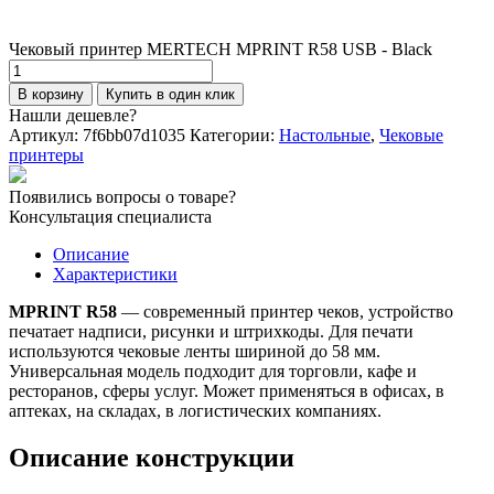
Чековый принтер MERTECH MPRINT R58 USB - Black
Количество
товара
В корзину
Купить в один клик
Чековый
Нашли дешевле?
принтер
Артикул:
7f6bb07d1035
Категории:
Настольные
,
Чековые
MERTECH
принтеры
MPRINT
R58
Появились вопросы о товаре?
USB
Консультация специалиста
-
Black
Описание
Характеристики
MPRINT R58
— современный принтер чеков, устройство
печатает надписи, рисунки и штрихкоды. Для печати
используются чековые ленты шириной до 58 мм.
Универсальная модель подходит для торговли, кафе и
ресторанов, сферы услуг. Может применяться в офисах, в
аптеках, на складах, в логистических компаниях.
Описание конструкции