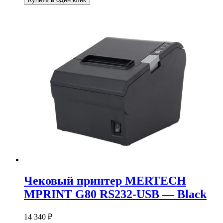
Чековый принтер MERTECH
MPRINT G80 RS232-USB — Black
14 340
₽