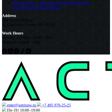
Скидка 25 % — при покупке и комплексном
подключении онлайн-кассы
Address
304 North Cardinal
St. Dorchester Center, MA 02124
Work Hours
Monday to Friday: 7AM - 7PM
Weekend: 10AM - 5PM
enter@astrixpw.ru
+7 495 970-25-25
Пн–Пт 10:00–19:00