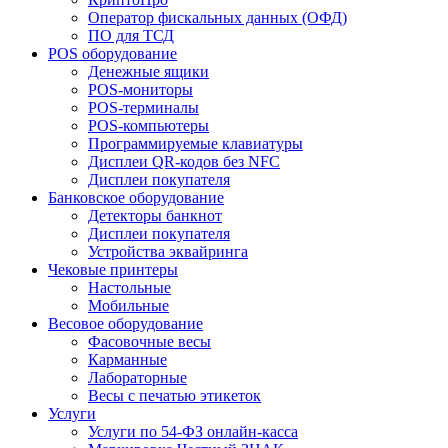
Оператор фискальных данных (ОФД)
ПО для ТСД
POS оборудование
Денежные ящики
POS-мониторы
POS-терминалы
POS-компьютеры
Программируемые клавиатуры
Дисплеи QR-кодов без NFC
Дисплеи покупателя
Банковское оборудование
Детекторы банкнот
Дисплеи покупателя
Устройства эквайринга
Чековые принтеры
Настольные
Мобильные
Весовое оборудование
Фасовочные весы
Карманные
Лабораторные
Весы с печатью этикеток
Услуги
Услуги по 54-ФЗ онлайн-касса