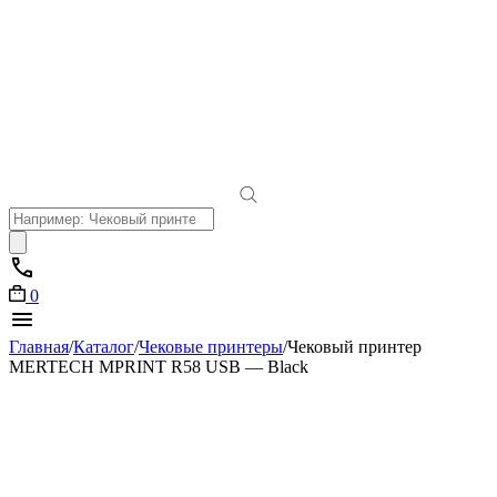
Поиск
товаров
0
Главная
/
Каталог
/
Чековые принтеры
/
Чековый принтер
MERTECH MPRINT R58 USB — Black