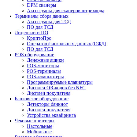
DPM сканеры
Аксессуары для сканеров штрихкода
Терминалы сбора данных
Аксессуары для ТСД
ПО для ТСД
Лицензии и ПО
КриптоПро
Оператор фискальных данных (ОФД)
ПО для ТСД
POS оборудование
Денежные ящики
POS-мониторы
POS-терминалы
POS-компьютеры
Программируемые клавиатуры
Дисплеи QR-кодов без NFC
Дисплеи покупателя
Банковское оборудование
Детекторы банкнот
Дисплеи покупателя
Устройства эквайринга
Чековые принтеры
Настольные
Мобильные