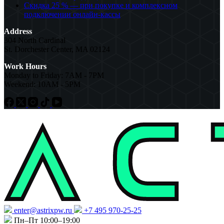
Скидка 25 % — при покупке и комплексном
подключении онлайн-кассы
Address
304 North Cardinal
St. Dorchester Center, MA 02124
Work Hours
Monday to Friday: 7AM - 7PM
Weekend: 10AM - 5PM
enter@astrixpw.ru
+7 495 970-25-25
Пн–Пт 10:00–19:00