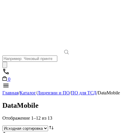
Поиск
товаров
0
Главная
/
Каталог
/
Лицензии и ПО
/
ПО для ТСД
/
DataMobile
DataMobile
Отображение 1–12 из 13