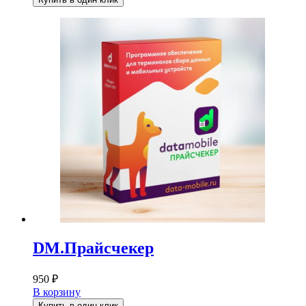
DM.Прайсчекер
950
₽
В корзину
Купить в один клик