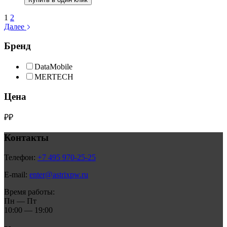
1
2
Далее
Бренд
DataMobile
MERTECH
Цена
₽
₽
Контакты
Телефон:
+7 495 970-25-25
E-mail:
enter@astrixpw.ru
Время работы:
Пн — Пт
10:00 — 19:00