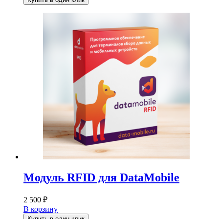
Модуль RFID для DataMobile
2 500
₽
В корзину
Купить в один клик