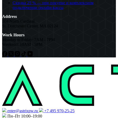
Скидка 25 % — при покупке и комплексном
подключении онлайн-кассы
Address
304 North Cardinal
St. Dorchester Center, MA 02124
Work Hours
Monday to Friday: 7AM - 7PM
Weekend: 10AM - 5PM
enter@astrixpw.ru
+7 495 970-25-25
Пн–Пт 10:00–19:00