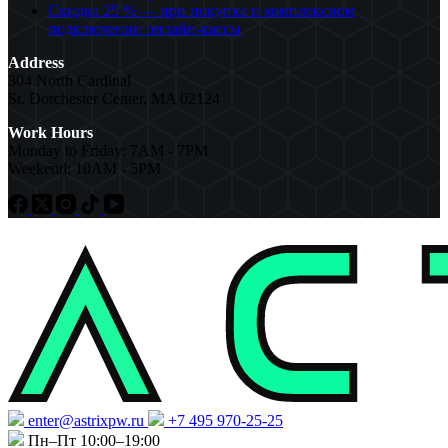
Скидка 25 % — при покупке и комплексном
подключении онлайн-кассы
Address
304 North Cardinal
St. Dorchester Center, MA 02124
Work Hours
Monday to Friday: 7AM - 7PM
Weekend: 10AM - 5PM
enter@astrixpw.ru
+7 495 970-25-25
Пн–Пт 10:00–19:00