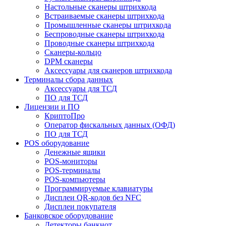
Настольные сканеры штрихкода
Встраиваемые сканеры штрихкода
Промышленные сканеры штрихкода
Беспроводные сканеры штрихкода
Проводные сканеры штрихкода
Сканеры-кольцо
DPM сканеры
Аксессуары для сканеров штрихкода
Терминалы сбора данных
Аксессуары для ТСД
ПО для ТСД
Лицензии и ПО
КриптоПро
Оператор фискальных данных (ОФД)
ПО для ТСД
POS оборудование
Денежные ящики
POS-мониторы
POS-терминалы
POS-компьютеры
Программируемые клавиатуры
Дисплеи QR-кодов без NFC
Дисплеи покупателя
Банковское оборудование
Детекторы банкнот