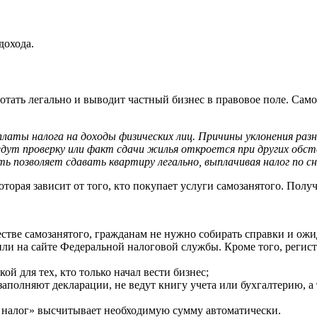
дохода.
ботать легально и выводит частный бизнес в правовое поле. Сам
 уплаты налога на доходы физических лиц. Причины уклонения р
ведут проверку или факт сдачи жилья откроется при других обс
ь позволяет сдавать квартиру легально, выплачивая налог по с
оторая зависит от того, кто покупает услуги самозанятого. Полу
ачестве самозанятого, гражданам не нужно собирать справки и ож
и на сайте Федеральной налоговой службы. Кроме того, регист
й для тех, кто только начал вести бизнес;
заполняют декларации, не ведут книгу учета или бухгалтерию, 
 налог» высчитывает необходимую сумму автоматически.