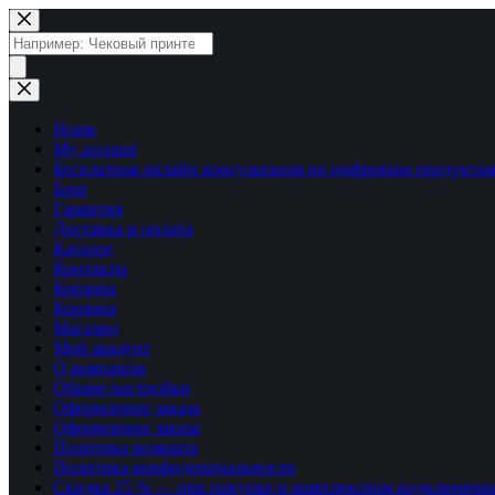
Перейти
к
Поиск
сути
товаров
Home
My account
Бесплатная онлайн консультация по цифровым продуктам
Блог
Гарантия
Доставка и оплата
Каталог
Контакты
Корзина
Корзина
Магазин
Мой аккаунт
О компании
Общие настройки
Оформление заказа
Оформление заказа
Политика возврата
Политика конфиденциальности
Скидка 25 % — при покупке и комплексном подключени