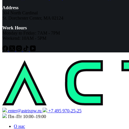
Address
304 North Cardinal
St. Dorchester Center, MA 02124
Work Hours
Monday to Friday: 7AM - 7PM
Weekend: 10AM - 5PM
enter@astrixpw.ru
+7 495 970-25-25
Пн–Пт 10:00–19:00
О нас