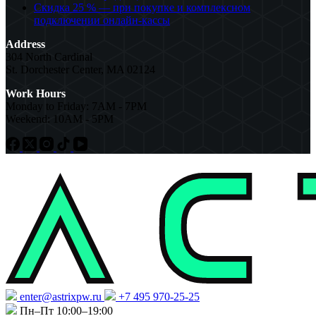
Скидка 25 % — при покупке и комплексном
подключении онлайн-кассы
Address
304 North Cardinal
St. Dorchester Center, MA 02124
Work Hours
Monday to Friday: 7AM - 7PM
Weekend: 10AM - 5PM
enter@astrixpw.ru
+7 495 970-25-25
Пн–Пт 10:00–19:00