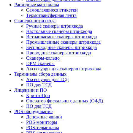
Расходные материалы
Самоклеящиеся этикетки
Термотрансферная лента
Сканеры штрихкода
Ручные сканеры штрихкода
Настольные сканеры штрихкода
Встраиваемые сканеры штрихкода
Промышленные сканеры штрихкода
Беспроводные сканеры штрихкода
Проводные сканеры штрихкода
Сканеры-кольцо
DPM сканеры
Аксессуары для сканеров штрихкода
Терминалы сбора данных
Аксессуары для ТСД
ПО для ТСД
Лицензии и ПО
КриптоПро
Оператор фискальных данных (ОФД)
ПО для ТСД
POS оборудование
Денежные ящики
POS-мониторы
POS-терминалы
POS-компьютеры