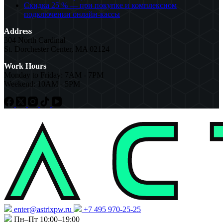
Скидка 25 % — при покупке и комплексном
подключении онлайн-кассы
Address
304 North Cardinal
St. Dorchester Center, MA 02124
Work Hours
Monday to Friday: 7AM - 7PM
Weekend: 10AM - 5PM
enter@astrixpw.ru
+7 495 970-25-25
Пн–Пт 10:00–19:00