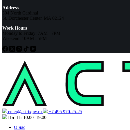
Address
304 North Cardinal
St. Dorchester Center, MA 02124
Work Hours
Monday to Friday: 7AM - 7PM
Weekend: 10AM - 5PM
enter@astrixpw.ru
+7 495 970-25-25
Пн–Пт 10:00–19:00
О нас