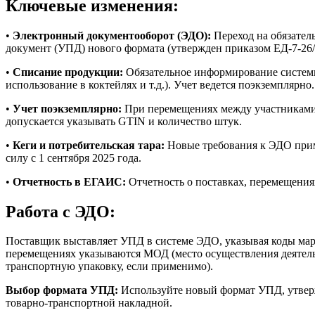
Ключевые изменения:
•
Электронный документооборот (ЭДО):
Переход на обязател
документ (УПД) нового формата (утвержден приказом ЕД-7-26/
•
Списание продукции:
Обязательное информирование систем
использование в коктейлях и т.д.). Учет ведется поэкземплярно.
•
Учет поэкземплярно:
При перемещениях между участниками 
допускается указывать GTIN и количество штук.
•
Кеги и потребительская тара:
Новые требования к ЭДО приме
силу с 1 сентября 2025 года.
•
Отчетность в ЕГАИС:
Отчетность о поставках, перемещения
Работа с ЭДО:
Поставщик выставляет УПД в системе ЭДО, указывая коды марк
перемещениях указываются МОД (место осуществления деятель
транспортную упаковку, если применимо).
Выбор формата УПД:
Используйте новый формат УПД, утвер
товарно-транспортной накладной.