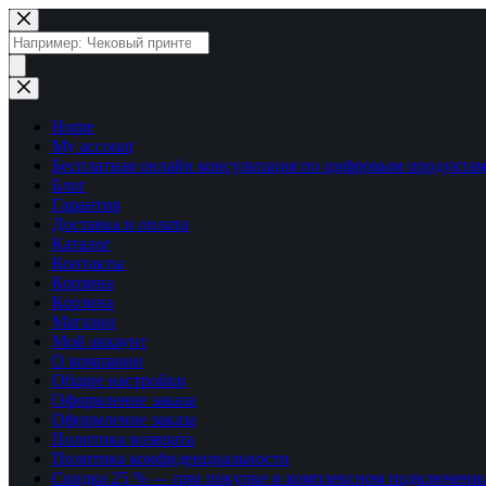
Перейти
к
Поиск
сути
товаров
Home
My account
Бесплатная онлайн консультация по цифровым продуктам
Блог
Гарантия
Доставка и оплата
Каталог
Контакты
Корзина
Корзина
Магазин
Мой аккаунт
О компании
Общие настройки
Оформление заказа
Оформление заказа
Политика возврата
Политика конфиденциальности
Скидка 25 % — при покупке и комплексном подключени