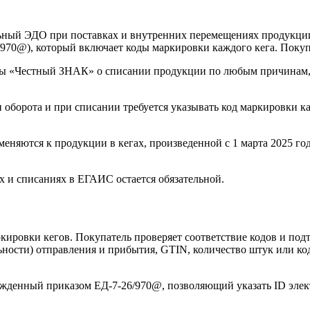
ьный ЭДО при поставках и внутренних перемещениях продукции
970@), который включает коды маркировки каждого кега. Покуп
ы «Честный ЗНАК» о списании продукции по любым причинам, к
оборота и при списании требуется указывать код маркировки к
няются к продукции в кегах, произведенной с 1 марта 2025 года
х и списаниях в ЕГАИС остается обязательной.
ировки кегов. Покупатель проверяет соответствие кодов и под
ности) отправления и прибытия, GTIN, количество штук или ко
жденный приказом ЕД-7-26/970@, позволяющий указать ID элек