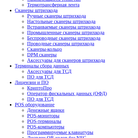
Термотрансферная лента
Сканеры штрихкода
Ручные сканеры штрихкода
Настольные сканеры штрихкода
Встраиваемые сканеры штрихкода
Промышленные сканеры штрихкода
Беспроводные сканеры штрихкода
Проводные сканеры штрихкода
Сканеры-кольцо
DPM сканеры
Аксессуары для сканеров штрихкода
Терминалы сбора данных
Аксессуары для ТСД
ПО для ТСД
Лицензии и ПО
КриптоПро
Оператор фискальных данных (ОФД)
ПО для ТСД
POS оборудование
Денежные ящики
POS-мониторы
POS-терминалы
POS-компьютеры
Программируемые клавиатуры
Дисплеи QR-кодов без NFC