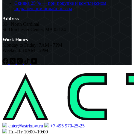
Скидка 25 % — при покупке и комплексном
подключении онлайн-кассы
Address
304 North Cardinal
St. Dorchester Center, MA 02124
Work Hours
Monday to Friday: 7AM - 7PM
Weekend: 10AM - 5PM
enter@astrixpw.ru
+7 495 970-25-25
Пн–Пт 10:00–19:00