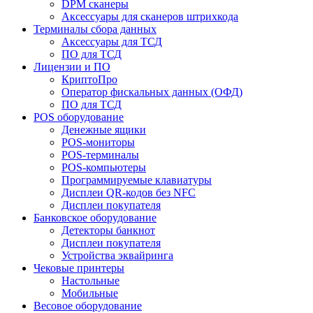
DPM сканеры
Аксессуары для сканеров штрихкода
Терминалы сбора данных
Аксессуары для ТСД
ПО для ТСД
Лицензии и ПО
КриптоПро
Оператор фискальных данных (ОФД)
ПО для ТСД
POS оборудование
Денежные ящики
POS-мониторы
POS-терминалы
POS-компьютеры
Программируемые клавиатуры
Дисплеи QR-кодов без NFC
Дисплеи покупателя
Банковское оборудование
Детекторы банкнот
Дисплеи покупателя
Устройства эквайринга
Чековые принтеры
Настольные
Мобильные
Весовое оборудование