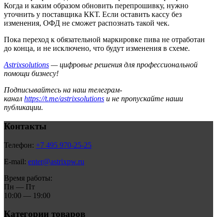
Когда и каким образом обновить перепрошивку, нужно
уточнить у поставщика ККТ. Если оставить кассу без
изменения, ОФД не сможет распознать такой чек.
Пока переход к обязательной маркировке пива не отработан
до конца, и не исключено, что будут изменения в схеме.
Astrixsolutions
— цифровые решения для профессиональной
помощи бизнесу!
Подписывайтесь на наш телеграм-
канал
https://t.me/astrixsolutions
и не пропускайте наши
публикации.
Контакты
Телефон:
+7 495 970-25-25
E-mail:
enter@astrixpw.ru
Время работы:
Пн — Пт
10:00 — 19:00
Категории товаров