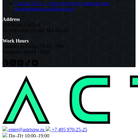
Скидка 25 % — при покупке и комплексном
подключении онлайн-кассы
Address
304 North Cardinal
St. Dorchester Center, MA 02124
Work Hours
Monday to Friday: 7AM - 7PM
Weekend: 10AM - 5PM
enter@astrixpw.ru
+7 495 970-25-25
Пн–Пт 10:00–19:00