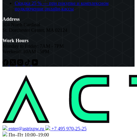
Скидка 25 % — при покупке и комплексном
подключении онлайн-кассы
Address
304 North Cardinal
St. Dorchester Center, MA 02124
Work Hours
Monday to Friday: 7AM - 7PM
Weekend: 10AM - 5PM
enter@astrixpw.ru
+7 495 970-25-25
Пн–Пт 10:00–19:00