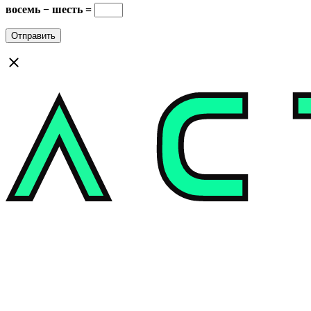
восемь − шесть =