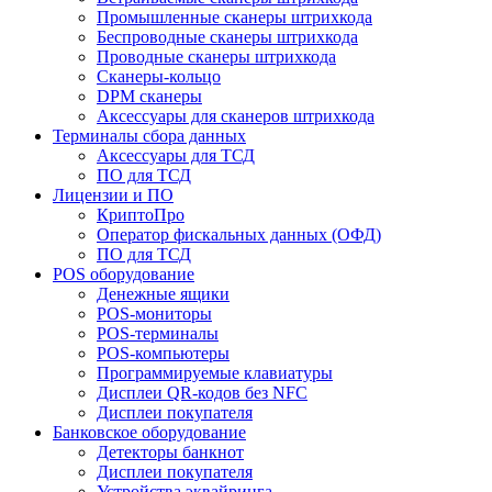
Промышленные сканеры штрихкода
Беспроводные сканеры штрихкода
Проводные сканеры штрихкода
Сканеры-кольцо
DPM сканеры
Аксессуары для сканеров штрихкода
Терминалы сбора данных
Аксессуары для ТСД
ПО для ТСД
Лицензии и ПО
КриптоПро
Оператор фискальных данных (ОФД)
ПО для ТСД
POS оборудование
Денежные ящики
POS-мониторы
POS-терминалы
POS-компьютеры
Программируемые клавиатуры
Дисплеи QR-кодов без NFC
Дисплеи покупателя
Банковское оборудование
Детекторы банкнот
Дисплеи покупателя
Устройства эквайринга